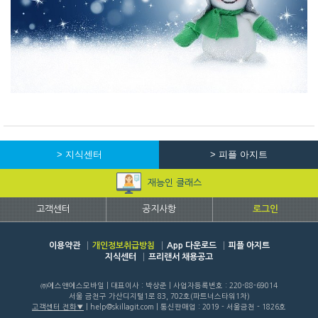
> 지식센터
> 피플 아지트
재능인 클래스
고객센터
공지사항
로그인
이용약관
개인정보취급방침
App 다운로드
피플 아지트
지식센터
프리랜서 채용공고
㈜에스앤에스모바일 | 대표이사 : 박상준 | 사업자등록번호 : 220-88-69014
서울 금천구 가산디지털1로 83, 702호(파트너스타워1차)
고객센터 전화
| help@skillagit.com | 통신판매업 : 2019 - 서울금천 - 1826호