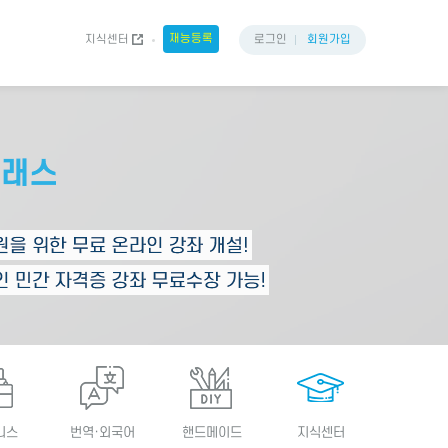
재능등록
지식센터
로그인
회원가입
니스
번역·외국어
핸드메이드
지식센터