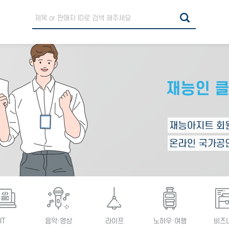
IT
음악·영상
라이프
노하우·여행
비즈