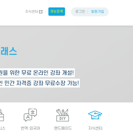
재능등록
지식센터
로그인
회원가입
니스
번역·외국어
핸드메이드
지식센터