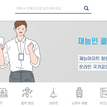
IT
음악·영상
라이프
노하우·여행
비즈