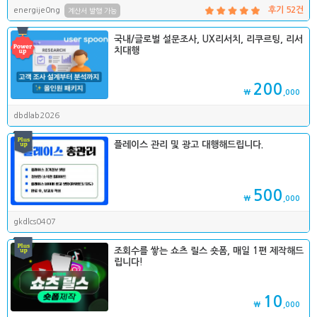
energije0ng
후기 52건
계산서 발행 가능
국내/글로벌 설문조사, UX리서치, 리쿠르팅, 리서
치대행
200
₩
,000
dbdlab2026
플레이스 관리 및 광고 대행해드립니다.
500
₩
,000
gkdlcs0407
조회수를 쌓는 쇼츠 릴스 숏폼, 매일 1편 제작해드
립니다!
10
₩
,000