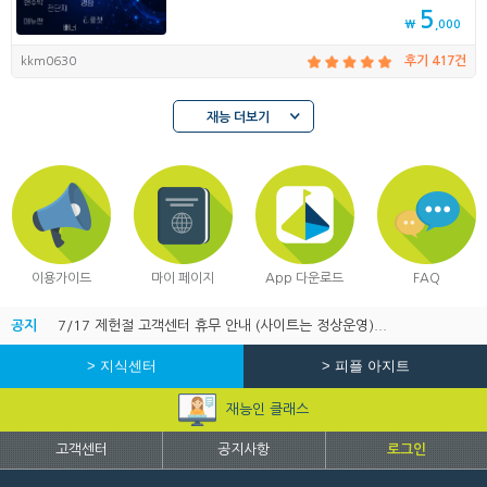
5
₩
,000
kkm0630
후기 417건
재능 더보기
이용가이드
마이 페이지
App 다운로드
FAQ
공지
7/17 제헌절 고객센터 휴무 안내 (사이트는 정상운영)...
> 지식센터
> 피플 아지트
재능인 클래스
고객센터
공지사항
로그인