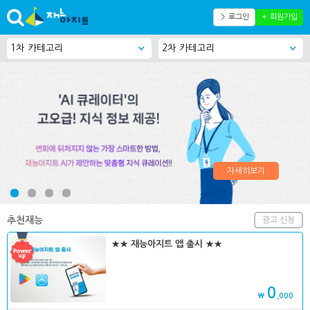
＞ 로그인
＋ 회원가입
자세히보기
추천재능
광고 신청
★★ 재능아지트 앱 출시 ★★
0
₩
,000