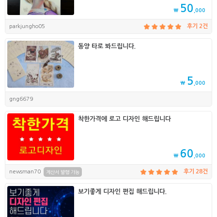
50
₩
,000
parkjungho05
후기 2건
동양 타로 봐드립니다.
5
₩
,000
gng6679
착한가격에 로고 디자인 해드립니다
60
₩
,000
newsman70
후기 28건
계산서 발행 가능
보기좋게 디자인 편집 해드립니다.