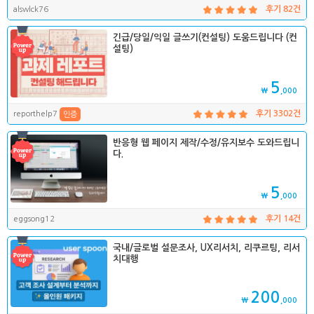
alswlck76
후기 82건
긴급/당일/익일 글쓰기(컨설팅) 도움드립니다 (컨
설팅)
5
₩
,000
reporthelp7
후기 3302건
인증
반응형 웹 페이지 제작/수정/유지보수 도와드립니
다.
5
₩
,000
eggsong12
후기 14건
국내/글로벌 설문조사, UX리서치, 리쿠르팅, 리서
치대행
200
₩
,000