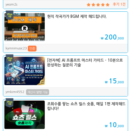
yeom2s
후기 1건
현직 작곡가가 BGM 제작 해드립니다.
200
₩
,000
kyrnnmusic23
인증
[전자책] AI 프롬프트 마스터 가이드 - 10분으로
완성하는 질문의 기술
15
₩
,000
ymkim4552
계산서 발행 가능
조회수를 쌓는 쇼츠 릴스 숏폼, 매일 1편 제작해드
립니다!
10
₩
,000