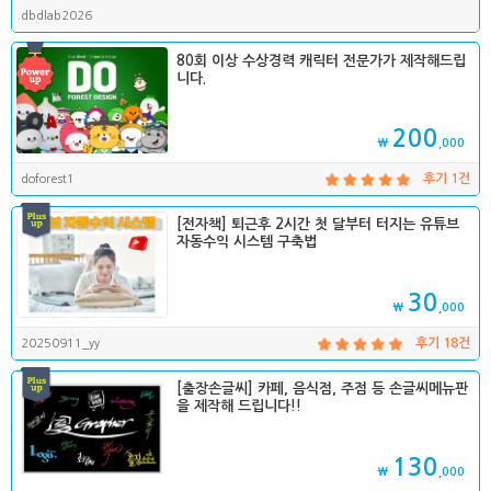
dbdlab2026
80회 이상 수상경력 캐릭터 전문가가 제작해드립
니다.
200
₩
,000
doforest1
후기 1건
[전자책] 퇴근후 2시간 첫 달부터 터지는 유튜브
자동수익 시스템 구축법
30
₩
,000
20250911_yy
후기 18건
[출장손글씨] 카페, 음식점, 주점 등 손글씨메뉴판
을 제작해 드립니다!!
130
₩
,000