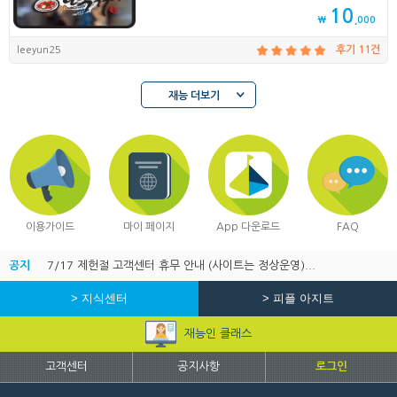
10
₩
,000
leeyun25
후기 11건
재능 더보기
이용가이드
마이 페이지
App 다운로드
FAQ
공지
7/17 제헌절 고객센터 휴무 안내 (사이트는 정상운영)...
> 지식센터
> 피플 아지트
재능인 클래스
고객센터
공지사항
로그인