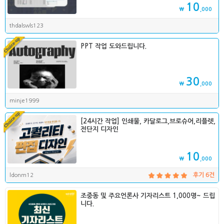
10
₩
,000
thdalswls123
PPT 작업 도와드립니다.
30
₩
,000
minje1999
[24시간 작업] 인쇄물, 카달로그,브로슈어,리플렛,
전단지 디자인
10
₩
,000
ldonm12
후기 6건
조중동 및 주요언론사 기자리스트 1,000명~ 드립
니다.