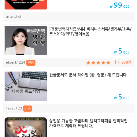
99
₩
,000
smartchoi1
[전문번역자격증보유] 비지니스서류/생기부/초록/
코스메틱/PPT/영어녹음
5
₩
,000
ekpark1224
후기 678건
인증
한글문서로 문서 타이핑 (한, 영문) 해 드립니다.
5
₩
,000
lhrcap123
인증
상업용 가능한 고퀄리티 캘리그라피를 합리적인
가격으로 제작해 드립니다.