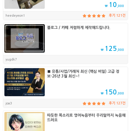
10
₩
,000
heedeyeon1
후기 121건
블로그 / 카페 저렴하게 제작해드립니다.
125
₩
,000
yugdk7
■ 유통/사업/거래처 최신 (핵심 비밀) 고급 정
보-26년 3월 최신~!
150
₩
,000
joa3
후기 127건
따듯한 목소리로 영어녹음부터 우리말까지 녹음해
드려요