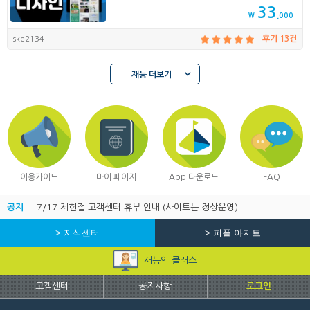
33
₩
,000
ske2134
후기 13건
재능 더보기
이용가이드
마이 페이지
App 다운로드
FAQ
공지
7/17 제헌절 고객센터 휴무 안내 (사이트는 정상운영)...
> 지식센터
> 피플 아지트
재능인 클래스
고객센터
공지사항
로그인