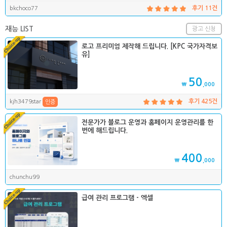
bkchoco77
후기 11건
재능 LIST
광고 신청
로고 프리미엄 제작해 드립니다. [KPC 국가자격보
유]
50
₩
,000
kjh3479star
후기 425건
인증
전문가가 블로그 운영과 홈페이지 운영관리를 한
번에 해드립니다.
400
₩
,000
chunchu99
급여 관리 프로그램 - 엑셀