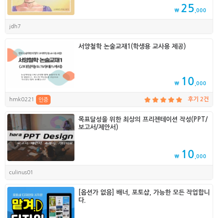
25
₩
,000
jdh7
서양철학 논술교재1(학생용 교사용 제공)
10
₩
,000
hmk0221
후기 2건
인증
목표달성을 위한 최상의 프리젠테이션 작성(PPT/
보고서/제안서)
10
₩
,000
culinus01
[옵션가 없음] 배너, 포토샵, 가능한 모든 작업합니
다.