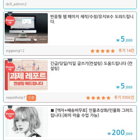
skill_admin2
반응형 웹 페이지 제작/수정/유지보수 도와드립니
다.
5
₩
,000
eggsong12
후기 14건
긴급/당일/익일 글쓰기(컨설팅) 도움드립니다 (컨
설팅)
5
₩
,000
reporthelp7
후기 3302건
인증
■ [액자+배송비무료] 인물초상화/인물화 그려드
립니다.(취미 미술 수업 가능)
200
₩
,000