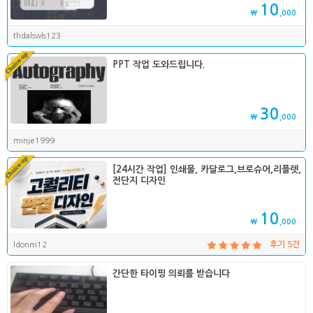
10
₩
,000
thdalswls123
PPT 작업 도와드립니다.
30
₩
,000
minje1999
[24시간 작업] 인쇄물, 카달로그,브로슈어,리플렛,
전단지 디자인
10
₩
,000
ldonm12
후기 5건
간단한 타이핑 의뢰를 받습니다