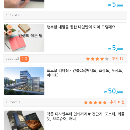
5
₩
,000
eup2817
행복한 내일을 향한 나침반이 되어 드릴께요
5
₩
,000
beautty2
후기 1건
인증
포토샵 리터칭 - 건축CG(배치도, 조감도, 투시도,
아이소)
50
₩
,000
euroami7
후기 10건
각종 디자인부터 인쇄까지♥ 전단지, 포스터, 리플
렛, 브로슈어, 배너