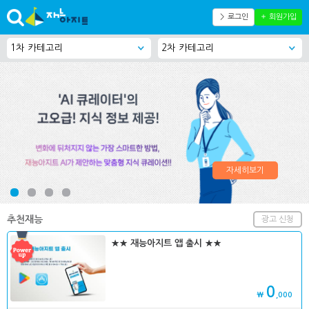
＞ 로그인
＋ 회원가입
자세히보기
추천재능
광고 신청
★★ 재능아지트 앱 출시 ★★
0
₩
,000