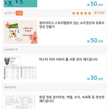
50
₩
,000
g13417
후기 9건
인증
창의적이고 스토리텔링이 있는 쇼츠영상과 유튜브
영상 만들기
50
₩
,000
priscilla16
마스터 티어 서포터 롤 서폿 강의 해드립니다
30
₩
,000
dong916
한글 영문 문서작성, 엑셀, 수식, 녹취록 등 정성껏
해드립니다