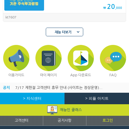
20
₩
,000
kt7607
재능 더보기
이용가이드
마이 페이지
App 다운로드
FAQ
공지
7/17 제헌절 고객센터 휴무 안내 (사이트는 정상운영)...
> 지식센터
> 피플 아지트
재능인 클래스
고객센터
공지사항
로그인