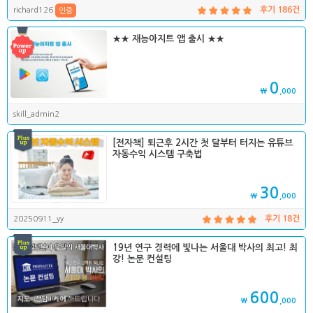
richard126
후기 186건
인증
★★ 재능아지트 앱 출시 ★★
0
₩
,000
skill_admin2
[전자책] 퇴근후 2시간 첫 달부터 터지는 유튜브
자동수익 시스템 구축법
30
₩
,000
20250911_yy
후기 18건
19년 연구 경력에 빛나는 서울대 박사의 최고! 최
강! 논문 컨설팅
600
₩
,000