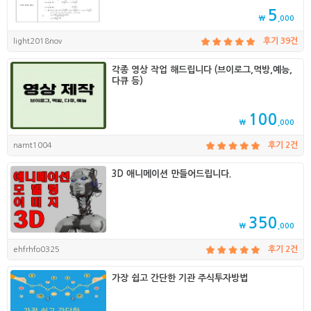
5
₩
,000
light2018nov
후기 39건
각종 영상 작업 해드립니다 (브이로그,먹방,예능,
다큐 등)
100
₩
,000
namt1004
후기 2건
3D 애니메이션 만들어드립니다.
350
₩
,000
ehfrhfo0325
후기 2건
가장 쉽고 간단한 기관 주식투자방법