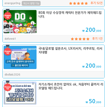
energije0ng
후기 52건
계산서 발행 가능
80회 이상 수상경력 캐릭터 전문가가 제작해드립
니다.
200
₩
,000
doforest1
후기 1건
국내/글로벌 설문조사, UX리서치, 리쿠르팅, 리서
치대행
200
₩
,000
dbdlab2026
자기소개서 초안이 없어도 ok, 처음부터 끝까지 리
모델링 해드립니다.
50
₩
,000