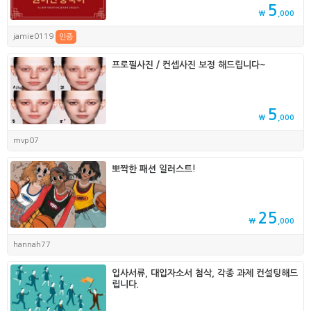
5
₩
,000
jamie0119
인증
프로필사진 / 컨셉사진 보정 해드립니다~
5
₩
,000
mvp07
뽀짝한 패션 일러스트!
25
₩
,000
hannah77
입사서류, 대입자소서 첨삭, 각종 과제 컨설팅해드
립니다.