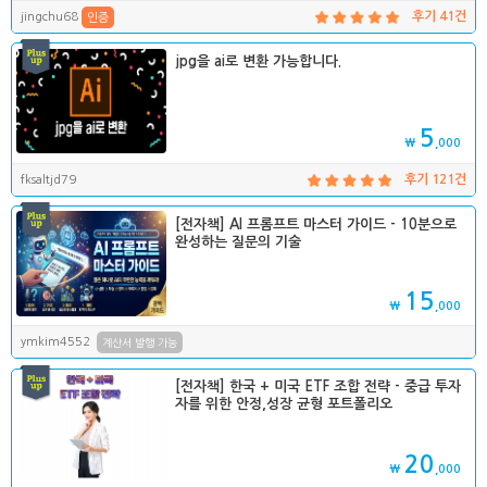
jingchu68
후기 41건
인증
jpg을 ai로 변환 가능합니다.
5
₩
,000
fksaltjd79
후기 121건
[전자책] AI 프롬프트 마스터 가이드 - 10분으로
완성하는 질문의 기술
15
₩
,000
ymkim4552
계산서 발행 가능
[전자책] 한국 + 미국 ETF 조합 전략 - 중급 투자
자를 위한 안정,성장 균형 포트폴리오
20
₩
,000