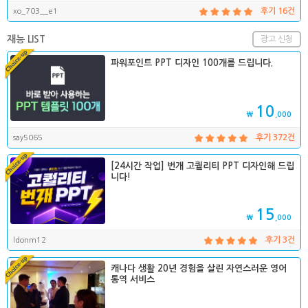
xo_703__e1
후기 16건
재능 LIST
광고 신청
파워포인트 PPT 디자인 100개를 드립니다.
10
₩
,000
say5065
후기 372건
[24시간 작업] 번개 고퀄리티 PPT 디자인해 드립
니다!
15
₩
,000
ldonm12
후기 3건
캐나다 생활 20년 경험을 살린 자연스러운 영어
통역 서비스