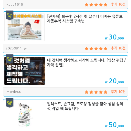
rkdud1646
후기 16건
[전자책] 퇴근후 2시간 첫 달부터 터지는 유튜브
자동수익 시스템 구축법
30
₩
,000
20250911_yy
후기 18건
내 것처럼 생각하고 제작해 드립니다. [영상 편집 /
자막 삽입]
20
₩
,000
imsedit00
후기 10건
일러스트, 손그림, 드로잉 정성을 담아 성심 성의
껏 작업 해 드립니다.
50
₩
,000