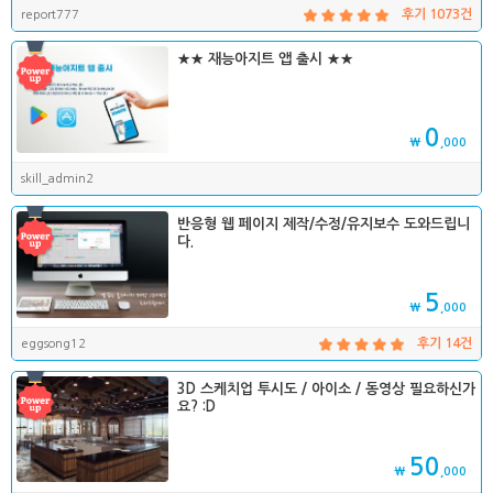
report777
후기 1073건
★★ 재능아지트 앱 출시 ★★
0
₩
,000
skill_admin2
반응형 웹 페이지 제작/수정/유지보수 도와드립니
다.
5
₩
,000
eggsong12
후기 14건
3D 스케치업 투시도 / 아이소 / 동영상 필요하신가
요? :D
50
₩
,000