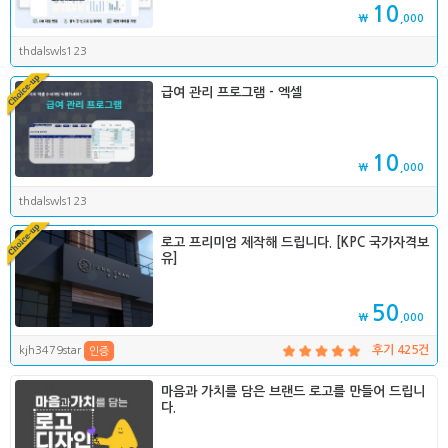
10
₩
,000
thdalswls123
급여 관리 프로그램 - 엑셀
10
₩
,000
thdalswls123
로고 프리미엄 제작해 드립니다. [KPC 국가자격보
유]
50
₩
,000
kjh3479star
후기 425건
인증
마음과 가치를 담은 브랜드 로고를 만들어 드립니
다.