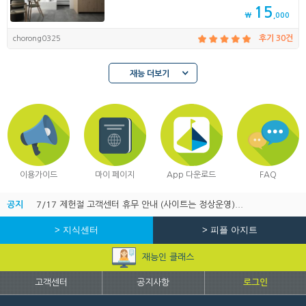
15
₩
,000
chorong0325
후기 30건
재능 더보기
이용가이드
마이 페이지
App 다운로드
FAQ
공지
7/17 제헌절 고객센터 휴무 안내 (사이트는 정상운영)...
> 지식센터
> 피플 아지트
재능인 클래스
고객센터
공지사항
로그인