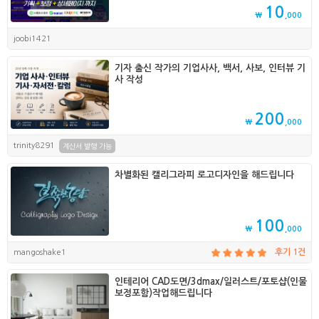
10
₩
,000
joobi1421
기자 출신 작가의 기업사사, 백서, 사보, 인터뷰 기
사 작성
200
₩
,000
trinity8291
계산서 발행 가능
차별화된 캘리그라피 로고디자인을 해드립니다
100
₩
,000
mangoshake1
후기 1건
인테리어 CAD도면/3dmax/일러스트/포토샵(인물
보정포함)작업해드립니다