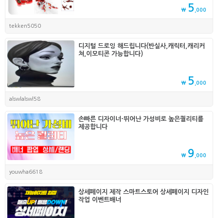
5
₩
,000
tekken5050
디지털 드로잉 해드립니다(반실사,캐릭터,캐리커
쳐,이모티콘 가능합니다)
5
₩
,000
alswlalswl58
손빠른 디자이너-뛰어난 가성비로 높은퀄리티를
제공합니다
9
₩
,000
youwha6618
상세페이지 제작 스마트스토어 상세페이지 디자인
작업 이벤트배너