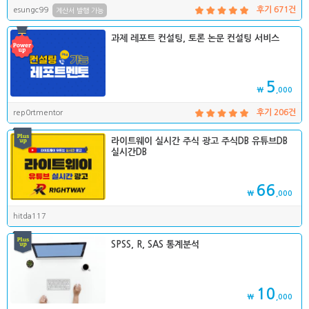
esungc99
후기 671건
계산서 발행 가능
과제 레포트 컨설팅, 토론 논문 컨설팅 서비스
5
₩
,000
rep0rtmentor
후기 206건
라이트웨이 실시간 주식 광고 주식DB 유튜브DB
실시간DB
66
₩
,000
hitda117
SPSS, R, SAS 통계분석
10
₩
,000