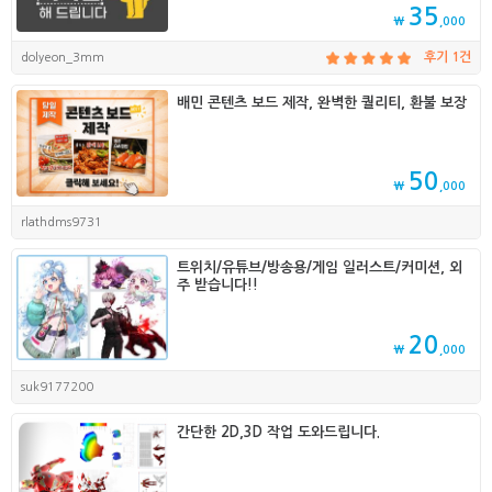
35
₩
,000
dolyeon_3mm
후기 1건
배민 콘텐츠 보드 제작, 완벽한 퀄리티, 환불 보장
50
₩
,000
rlathdms9731
트위치/유튜브/방송용/게임 일러스트/커미션, 외
주 받습니다!!
20
₩
,000
suk9177200
간단한 2D,3D 작업 도와드립니다.