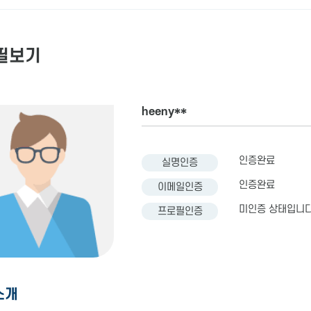
필보기
heeny**
인증완료
실명인증
인증완료
이메일인증
미인증 상태입니다
프로필인증
소개