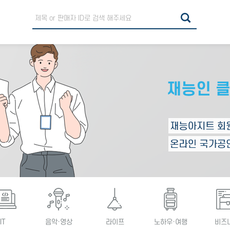
IT
음악·영상
라이프
노하우·여행
비즈