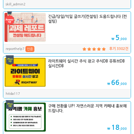
skill_admin2
긴급/당일/익일 글쓰기(컨설팅) 도움드립니다 (컨
설팅)
5
₩
,000
reporthelp7
후기 3302건
인증
라이트웨이 실시간 주식 광고 주식DB 유튜브DB
실시간DB
66
₩
,000
hitda117
구매 전환율 UP! 자연스러운 지역 카페내 홍보해
드립니다.
18
₩
,000