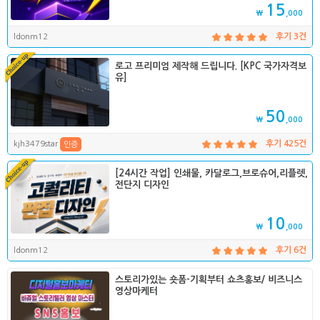
15
₩
,000
ldonm12
후기 3건
로고 프리미엄 제작해 드립니다. [KPC 국가자격보
유]
50
₩
,000
kjh3479star
후기 425건
인증
[24시간 작업] 인쇄물, 카달로그,브로슈어,리플렛,
전단지 디자인
10
₩
,000
ldonm12
후기 6건
스토리가있는 숏폼-기획부터 쇼츠홍보/ 비즈니스
영상마케터