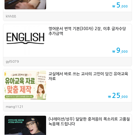
5
₩
,000
khh88
영어문서 번역 기본(300자) 2장, 이후 글자수당
추가금액
9
₩
,000
gyl5079
교실에서 바로 쓰는 교사의 고민이 담긴 유아교육
자료
25
₩
,000
mang1121
(나레이션/성우) 달달한 중저음의 목소리로 고품질
녹음해 드립니다