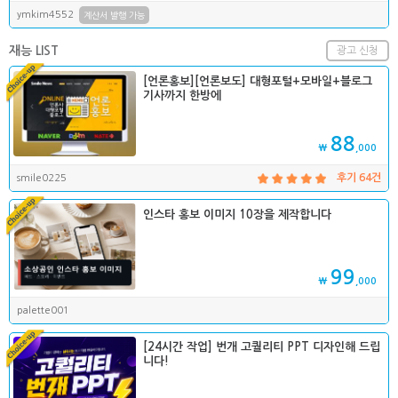
ymkim4552
계산서 발행 가능
재능 LIST
광고 신청
[언론홍보][언론보도] 대형포털+모바일+블로그
기사까지 한방에
88
₩
,000
smile0225
후기 64건
인스타 홍보 이미지 10장을 제작합니다
99
₩
,000
palette001
[24시간 작업] 번개 고퀄리티 PPT 디자인해 드립
니다!