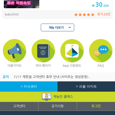
30
₩
,000
bobo3563
후기 20건
재능 더보기
이용가이드
마이 페이지
App 다운로드
FAQ
공지
7/17 제헌절 고객센터 휴무 안내 (사이트는 정상운영)...
> 지식센터
> 피플 아지트
재능인 클래스
고객센터
공지사항
로그인