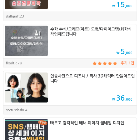
15
₩
,000
skillgraft23
수학 수식/그래프(챠트) 도형/다이어그램/화학식
작업해드립니다
5
₩
,000
fksaltjd79
후기 1건
인물사진으로 디즈니 / 픽사 3D캐릭터 만들어드립
니다
36
₩
,000
cactusdash04
빠르고 감각적인 배너 페이지 썸네일 디자인