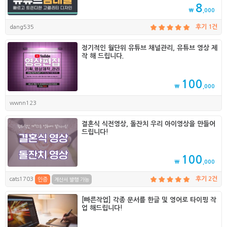
8
₩
,000
dang535
후기 1건
정기적인 월단위 유튜브 채널관리, 유튜브 영상 제
작 해 드립니다.
100
₩
,000
wwnn123
결혼식 식전영상, 돌잔치 우리 아이영상을 만들어
드립니다!
100
₩
,000
cats1703
후기 2건
인증
계산서 발행 가능
[빠른작업] 각종 문서를 한글 및 영어로 타이핑 작
업 해드립니다!