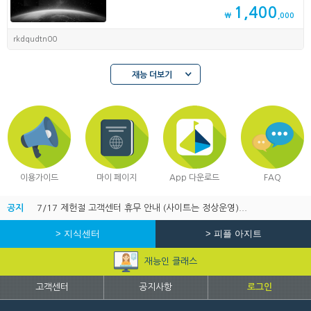
1,400
₩
,000
rkdqudtn00
재능 더보기
이용가이드
마이 페이지
App 다운로드
FAQ
공지
7/17 제헌절 고객센터 휴무 안내 (사이트는 정상운영)...
> 지식센터
> 피플 아지트
재능인 클래스
고객센터
공지사항
로그인