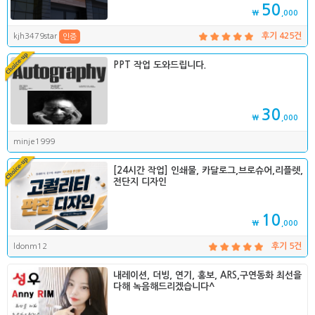
50
₩
,000
kjh3479star
후기 425건
인증
PPT 작업 도와드립니다.
30
₩
,000
minje1999
[24시간 작업] 인쇄물, 카달로그,브로슈어,리플렛,
전단지 디자인
10
₩
,000
ldonm12
후기 5건
내레이션, 더빙, 연기, 홍보, ARS,구연동화 최선을
다해 녹음해드리겠습니다^