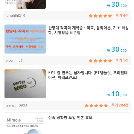
30
₩
,000
junghlhl219
후기 4건
한양대 작곡과 재학중 - 작곡, 음악이론, 기초 화성
학, 시창청음 레슨합
30
₩
,000
blooming7
후기 1건
PPT 잘 만드는 남자입니다. (PT템플릿, 프리젠테
이션, 파워포인트)
10
₩
,000
taehyun0903
후기 284건
신속 정확한 포털 언론 홍보