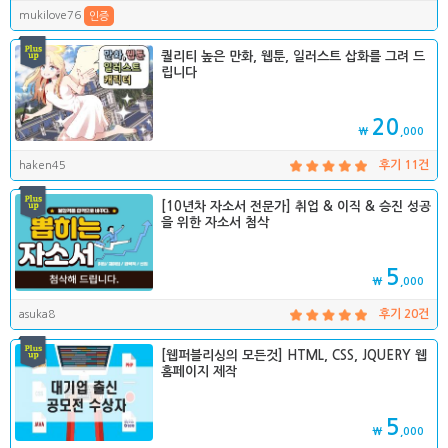
mukilove76
인증
퀄리티 높은 만화, 웹툰, 일러스트 삽화를 그려 드
립니다
20
₩
,000
haken45
후기 11건
[10년차 자소서 전문가] 취업 & 이직 & 승진 성공
을 위한 자소서 첨삭
5
₩
,000
asuka8
후기 20건
[웹퍼블리싱의 모든것] HTML, CSS, JQUERY 웹
홈페이지 제작
5
₩
,000