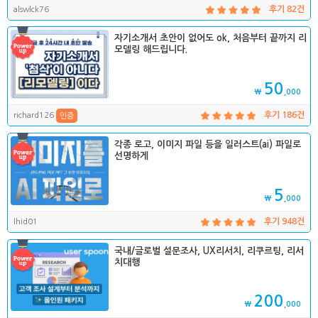
alswlck76
후기 82건
자기소개서 초안이 없어도 ok, 처음부터 끝까지 리
모델링 해드립니다.
50
₩
,000
richard126
후기 186건
인증
각종 로고, 이미지 파일 등을 일러스트(ai) 파일로
선명하게
5
₩
,000
lhid01
후기 948건
국내/글로벌 설문조사, UX리서치, 리쿠르팅, 리서
치대행
200
₩
,000