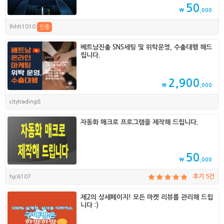
50
₩
,000
lhhh1010
인증
베트남진출 SNS세팅 및 위탁운영, 수출대행 해드
립니다.
2,900
₩
,000
citytrading8
자동화 매크로 프로그램을 제작해 드립니다.
50
₩
,000
hjc6107
후기 5건
제2의 상세페이지! 모든 마켓 리뷰를 관리해 드립
니다 :)