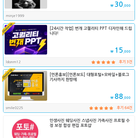
30
₩
,000
minje1999
[24시간 작업] 번개 고퀄리티 PPT 디자인해 드립
니다!
15
₩
,000
ldonm12
후기 3건
[언론홍보][언론보도] 대형포털+모바일+블로그
기사까지 한방에
88
₩
,000
smile0225
후기 64건
인생사진 웨딩사진 스냅사진 가족사진 프로필 수
정 보정 합성 편집 포토샵