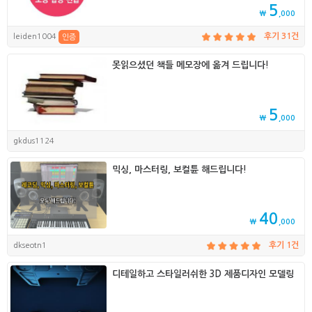
5
₩
,000
leiden1004
후기 31건
인증
못읽으셨던 책들 메모장에 옮겨 드립니다!
5
₩
,000
gkdus1124
믹싱, 마스터링, 보컬튠 해드립니다!
40
₩
,000
dkseotn1
후기 1건
디테일하고 스타일러쉬한 3D 제품디자인 모델링