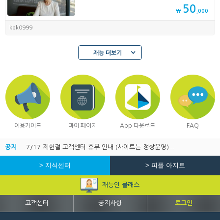
50
₩
,000
kbk0999
재능 더보기
이용가이드
마이 페이지
App 다운로드
FAQ
공지
7/17 제헌절 고객센터 휴무 안내 (사이트는 정상운영)...
> 지식센터
> 피플 아지트
재능인 클래스
고객센터
공지사항
로그인