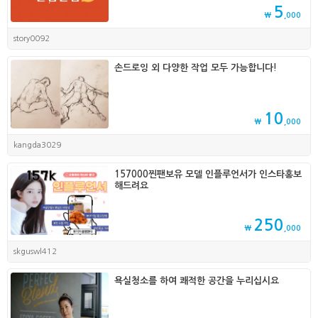
5
₩
,000
story0092
손드로잉 외 다양한 작업 모두 가능합니다!
10
₩
,000
kangda3029
157000찐팬보유 모델 인플루언서가 인스타홍보
해드려요
250
₩
,000
skguswl412
욕실청소를 하여 쾌적한 공간을 누리십시요