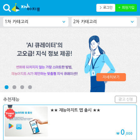
＞ 로그인
＋ 회원가입
자세히보기
추천재능
광고 신청
★★ 재능아지트 앱 출시 ★★
0
₩
,000