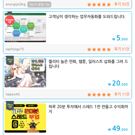
energije0ng
후기 52건
계산서 발행 가능
고객님이 생각하는 업무자동화를 도와드립니다.
5
₩
,000
nachoigo75
후기 31건
퀄리티 높은 만화, 웹툰, 일러스트 삽화를 그려 드
립니다
20
₩
,000
haken45
후기 11건
하루 20분 투자해서 스레드 1만 만들고 수익화까
지
49
₩
,000