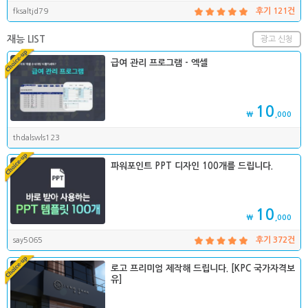
fksaltjd79
후기 121건
재능 LIST
광고 신청
급여 관리 프로그램 - 엑셀
10
₩
,000
thdalswls123
파워포인트 PPT 디자인 100개를 드립니다.
10
₩
,000
say5065
후기 372건
로고 프리미엄 제작해 드립니다. [KPC 국가자격보
유]