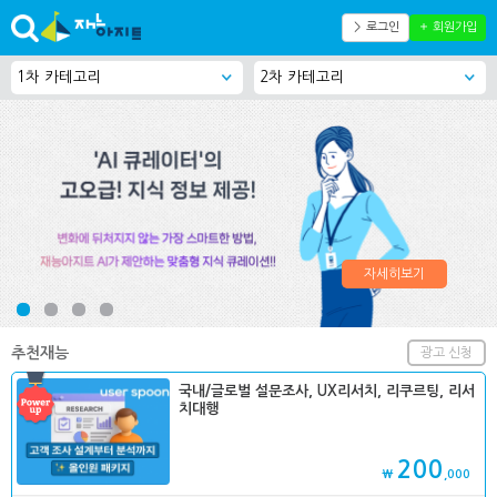
＞ 로그인
＋ 회원가입
자세히보기
추천재능
광고 신청
국내/글로벌 설문조사, UX리서치, 리쿠르팅, 리서
치대행
200
₩
,000