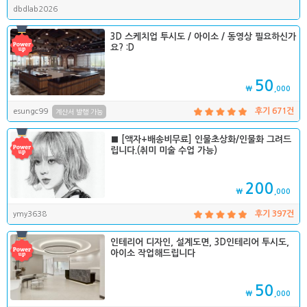
dbdlab2026
3D 스케치업 투시도 / 아이소 / 동영상 필요하신가
요? :D
50
₩
,000
esungc99
후기 671건
계산서 발행 가능
■ [액자+배송비무료] 인물초상화/인물화 그려드
립니다.(취미 미술 수업 가능)
200
₩
,000
ymy3638
후기 397건
인테리어 디자인, 설계도면, 3D인테리어 투시도,
아이소 작업해드립니다
50
₩
,000