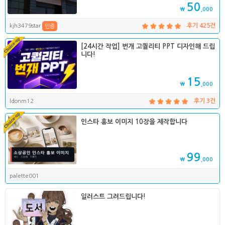
50
₩
,000
kjh3479star
후기 425건
인증
[24시간 작업] 번개 고퀄리티 PPT 디자인해 드립
니다!
15
₩
,000
ldonm12
후기 3건
인스타 홍보 이미지 10장을 제작합니다
99
₩
,000
palette001
일러스트 그려드립니다!