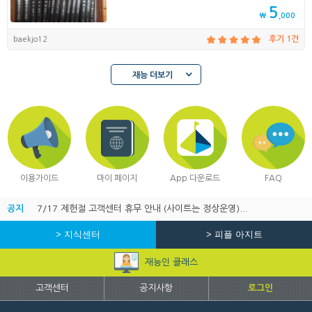
5
₩
,000
baekjo12
후기 1건
재능 더보기
이용가이드
마이 페이지
App 다운로드
FAQ
공지
7/17 제헌절 고객센터 휴무 안내 (사이트는 정상운영)...
> 지식센터
> 피플 아지트
재능인 클래스
고객센터
공지사항
로그인