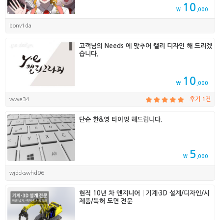
10
₩
,000
bonv1da
고객님의 Needs 에 맞추어 캘리 디자인 해 드리겠
습니다.
10
₩
,000
vvvve34
후기 1건
단순 한&영 타이핑 해드립니다.
5
₩
,000
wjdckswhd96
현직 10년 차 엔지니어│기계·3D 설계/디자인/시
제품/특허 도면 전문