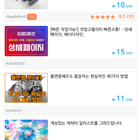
10
₩
,000
chaosfallen8
후기 29건
인증
[빠른 작업가능!] 작업고퀄리티 빠른소통! - 상세
페이지, 배너디자인,
15
₩
,000
rbdnd5063
불면증해우소 꿀잠자는 현실적인 40가지 방법
11
₩
,000
loverainy1
개성있는 캐릭터 일러스트를 그려드립니다.