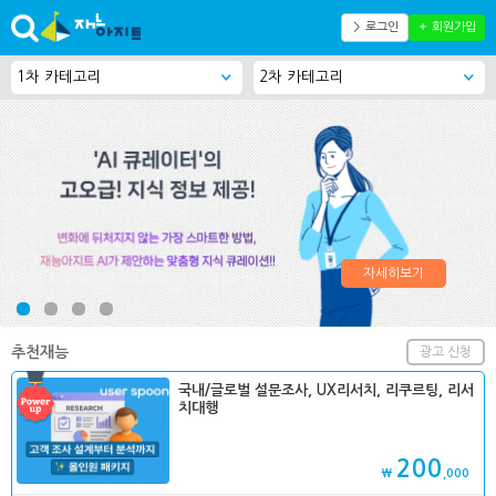
＞ 로그인
＋ 회원가입
자세히보기
추천재능
광고 신청
국내/글로벌 설문조사, UX리서치, 리쿠르팅, 리서
치대행
200
₩
,000