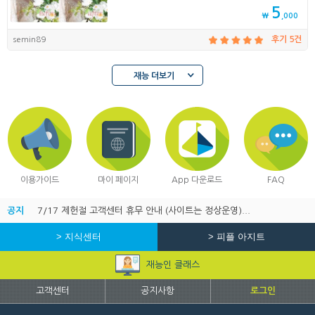
5
₩
,000
semin89
후기 5건
재능 더보기
이용가이드
마이 페이지
App 다운로드
FAQ
공지
7/17 제헌절 고객센터 휴무 안내 (사이트는 정상운영)...
> 지식센터
> 피플 아지트
재능인 클래스
고객센터
공지사항
로그인