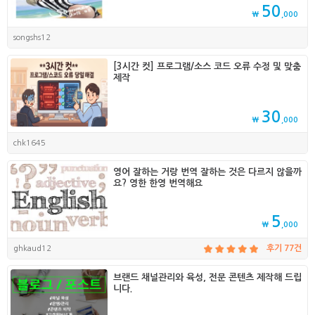
50
₩
,000
songshs12
[3시간 컷] 프로그램/소스 코드 오류 수정 및 맞춤
제작
30
₩
,000
chk1645
영어 잘하는 거랑 번역 잘하는 것은 다르지 않을까
요? 영한 한영 번역해요
5
₩
,000
ghkaud12
후기 77건
브랜드 채널관리와 육성, 전문 콘텐츠 제작해 드립
니다.