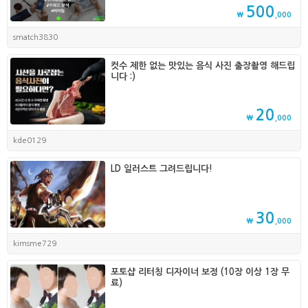
500
₩
,000
smatch3830
컷수 제한 없는 맛있는 음식 사진 출장촬영 해드립
니다 :)
20
₩
,000
kde0129
LD 일러스트 그려드립니다!
30
₩
,000
kimsme729
포토샵 리터칭 디자이너 보정 (10장 이상 1장 무
료)