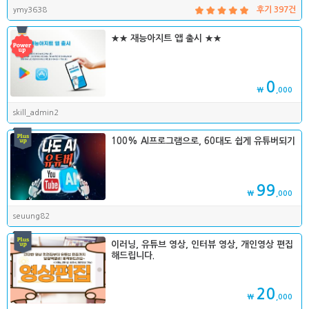
ymy3638
후기 397건
★★ 재능아지트 앱 출시 ★★
0
₩
,000
skill_admin2
100% AI프로그램으로, 60대도 쉽게 유튜버되기
99
₩
,000
seuung82
이러닝, 유튜브 영상, 인터뷰 영상, 개인영상 편집
해드립니다.
20
₩
,000