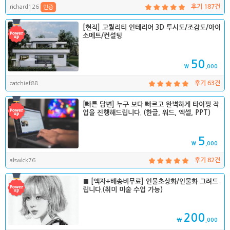
richard126
후기 187건
인증
[현직] 고퀄리티 인테리어 3D 투시도/조감도/아이
소메트/컨설팅
50
₩
,000
catchief88
후기 63건
[빠른 답변] 누구 보다 빠르고 완벽하게 타이핑 작
업을 진행해드립니다. (한글, 워드, 엑셀, PPT)
5
₩
,000
alswlck76
후기 82건
■ [액자+배송비무료] 인물초상화/인물화 그려드
립니다.(취미 미술 수업 가능)
200
₩
,000