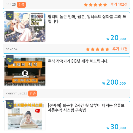
jr4425
후기 102건
인증
퀄리티 높은 만화, 웹툰, 일러스트 삽화를 그려 드
립니다
20
₩
,000
haken45
후기 11건
현직 작곡가가 BGM 제작 해드립니다.
200
₩
,000
kyrnnmusic23
인증
[전자책] 퇴근후 2시간 첫 달부터 터지는 유튜브
자동수익 시스템 구축법
30
₩
,000