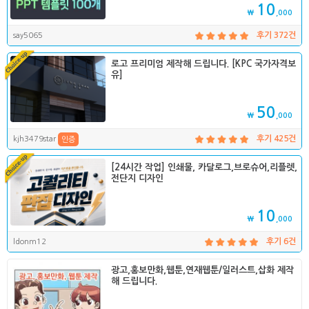
10
₩
,000
say5065
후기 372건
로고 프리미엄 제작해 드립니다. [KPC 국가자격보
유]
50
₩
,000
kjh3479star
후기 425건
인증
[24시간 작업] 인쇄물, 카달로그,브로슈어,리플렛,
전단지 디자인
10
₩
,000
ldonm12
후기 6건
광고,홍보만화,웹툰,연재웹툰/일러스트,삽화 제작
해 드립니다.