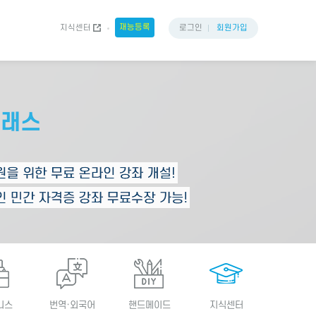
재능등록
지식센터
로그인
회원가입
니스
번역·외국어
핸드메이드
지식센터