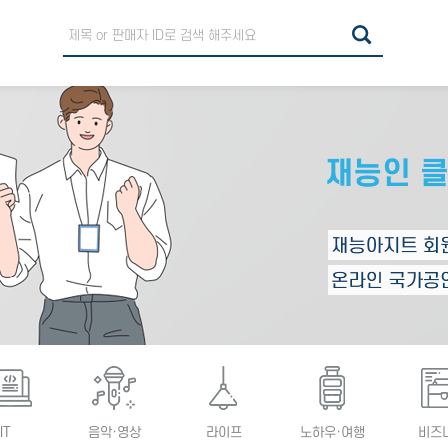
IT
음악·영상
라이프
노하우·여행
비즈