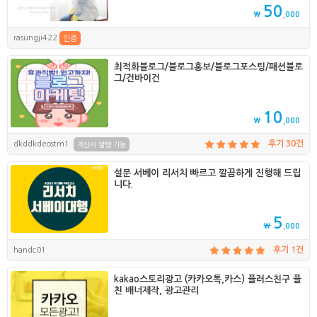
50
₩
,000
rasungji422
인증
최적화블로그/블로그홍보/블로그포스팅/패션블로
그/건바이건
10
₩
,000
dkddkdeostm1
후기 30건
계산서 발행 가능
설문 서베이 리서치 빠르고 깔끔하게 진행해 드립
니다.
5
₩
,000
handc01
후기 1건
kakao스토리광고 (카카오톡,카스) 플러스친구 플
친 배너제작, 광고관리