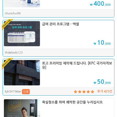
400
₩
,000
chunchu99
급여 관리 프로그램 - 엑셀
10
₩
,000
thdalswls123
로고 프리미엄 제작해 드립니다. [KPC 국가자격보
유]
50
₩
,000
kjh3479star
후기 425건
인증
욕실청소를 하여 쾌적한 공간을 누리십시요