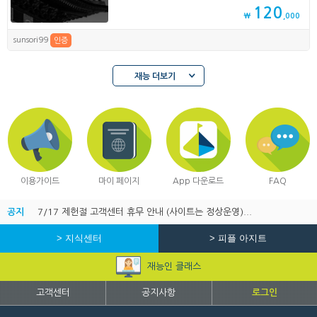
120
₩
,000
sunsori99
인증
재능 더보기
이용가이드
마이 페이지
App 다운로드
FAQ
공지
7/17 제헌절 고객센터 휴무 안내 (사이트는 정상운영)...
> 지식센터
> 피플 아지트
재능인 클래스
고객센터
공지사항
로그인