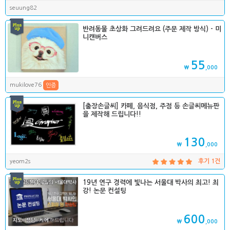
seuung82
반려동물 초상화 그려드려요 (주문 제작 방식) - 미
니캔버스
55
₩
,000
mukilove76
인증
[출장손글씨] 카페, 음식점, 주점 등 손글씨메뉴판
을 제작해 드립니다!!
130
₩
,000
yeom2s
후기 1건
19년 연구 경력에 빛나는 서울대 박사의 최고! 최
강! 논문 컨설팅
600
₩
,000