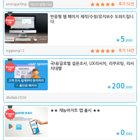
energije0ng
후기 52건
계산서 발행 가능
반응형 웹 페이지 제작/수정/유지보수 도와드립니
다.
5
₩
,000
eggsong12
후기 14건
국내/글로벌 설문조사, UX리서치, 리쿠르팅, 리서
치대행
200
₩
,000
dbdlab2026
★★ 재능아지트 앱 출시 ★★
0
₩
,000