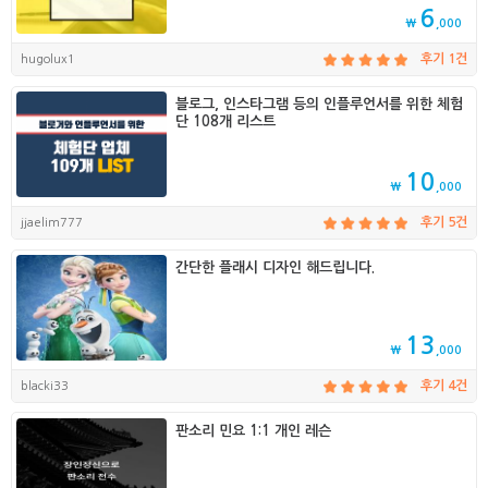
6
₩
,000
hugolux1
후기 1건
블로그, 인스타그램 등의 인플루언서를 위한 체험
단 108개 리스트
10
₩
,000
jjaelim777
후기 5건
간단한 플래시 디자인 해드립니다.
13
₩
,000
blacki33
후기 4건
판소리 민요 1:1 개인 레슨