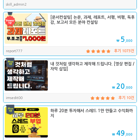
skill_admin2
[문서컨설팅] 논문, 과제, 레포트, 서평, 비평, 독후
감, 보고서 모든 분야 컨설팅
5
₩
,000
report777
후기 1073건
내 것처럼 생각하고 제작해 드립니다. [영상 편집 /
자막 삽입]
20
₩
,000
imsedit00
후기 10건
하루 20분 투자해서 스레드 1만 만들고 수익화까
지
49
₩
,000