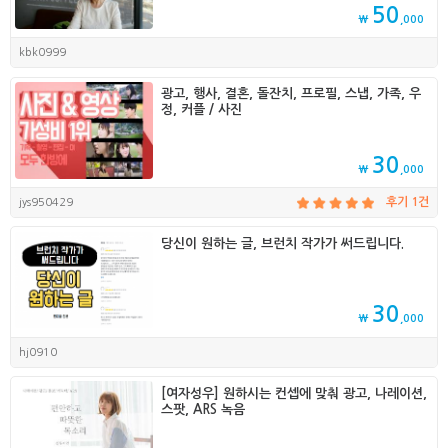
50
₩
,000
kbk0999
광고, 행사, 결혼, 돌잔치, 프로필, 스냅, 가족, 우
정, 커플 / 사진
30
₩
,000
jys950429
후기 1건
당신이 원하는 글, 브런치 작가가 써드립니다.
30
₩
,000
hj0910
[여자성우] 원하시는 컨셉에 맞춰 광고, 나레이션,
스팟, ARS 녹음