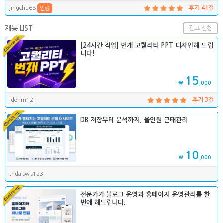
jingchu68
후기 41건
인증
재능 LIST
광고 신청
[24시간 작업] 번개 고퀄리티 PPT 디자인해 드립
니다!
15
₩
,000
ldonm12
후기 3건
DB 저장부터 분석까지, 올인원 근태관리
10
₩
,000
thdalswls123
전문가가 블로그 운영과 홈페이지 운영관리를 한
번에 해드립니다.