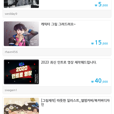
5
₩
,000
wedday9
캐릭터 그림 그려드려요~
15
₩
,000
rhavn456
2023 최신 인트로 영상 제작해드립니다.
40
₩
,000
sixagain1
[그림제작] 따뜻한 일러스트_앨범커버/북커버디자
인