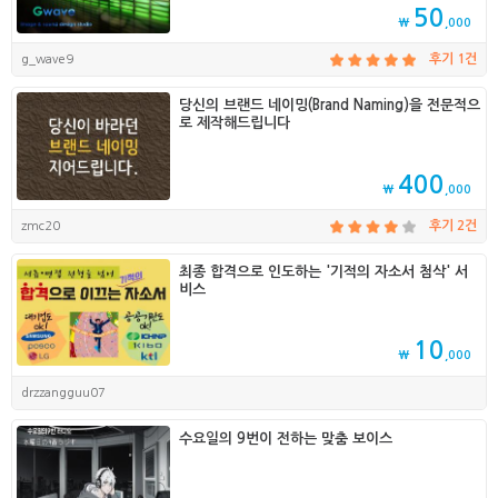
50
₩
,000
g_wave9
후기 1건
당신의 브랜드 네이밍(Brand Naming)을 전문적으
로 제작해드립니다
400
₩
,000
zmc20
후기 2건
최종 합격으로 인도하는 '기적의 자소서 첨삭' 서
비스
10
₩
,000
drzzangguu07
수요일의 9번이 전하는 맞춤 보이스