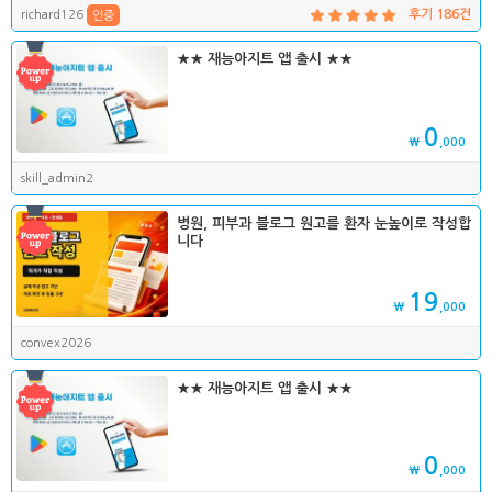
richard126
후기 186건
인증
★★ 재능아지트 앱 출시 ★★
0
₩
,000
skill_admin2
병원, 피부과 블로그 원고를 환자 눈높이로 작성합
니다
19
₩
,000
convex2026
★★ 재능아지트 앱 출시 ★★
0
₩
,000