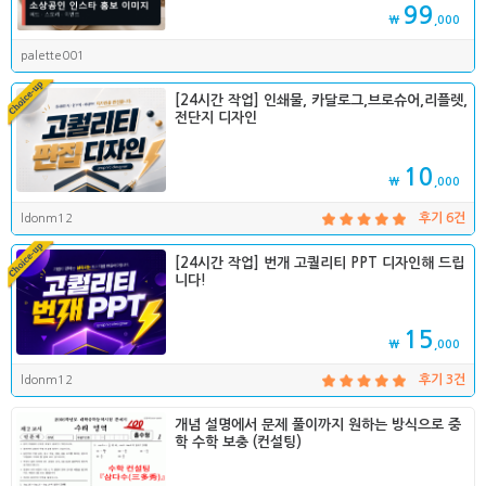
99
₩
,000
palette001
[24시간 작업] 인쇄물, 카달로그,브로슈어,리플렛,
전단지 디자인
10
₩
,000
ldonm12
후기 6건
[24시간 작업] 번개 고퀄리티 PPT 디자인해 드립
니다!
15
₩
,000
ldonm12
후기 3건
개념 설명에서 문제 풀이까지 원하는 방식으로 중
학 수학 보충 (컨설팅)