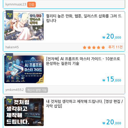
kyrnnmusic23
인증
퀄리티 높은 만화, 웹툰, 일러스트 삽화를 그려 드
립니다
20
₩
,000
haken45
후기 11건
[전자책] AI 프롬프트 마스터 가이드 - 10분으로
완성하는 질문의 기술
15
₩
,000
ymkim4552
계산서 발행 가능
내 것처럼 생각하고 제작해 드립니다. [영상 편집 /
자막 삽입]
20
₩
,000