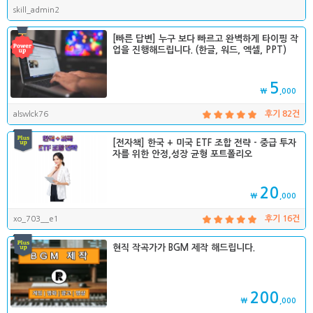
skill_admin2
[빠른 답변] 누구 보다 빠르고 완벽하게 타이핑 작
업을 진행해드립니다. (한글, 워드, 엑셀, PPT)
5
₩
,000
alswlck76
후기 82건
[전자책] 한국 + 미국 ETF 조합 전략 - 중급 투자
자를 위한 안정,성장 균형 포트폴리오
20
₩
,000
xo_703__e1
후기 16건
현직 작곡가가 BGM 제작 해드립니다.
200
₩
,000