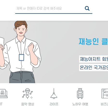
IT
음악·영상
라이프
노하우·여행
비즈