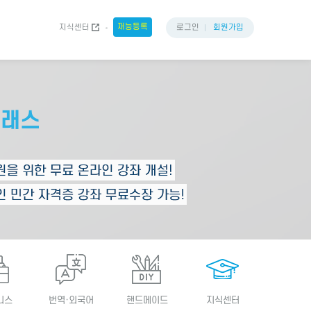
재능등록
지식센터
로그인
회원가입
니스
번역·외국어
핸드메이드
지식센터