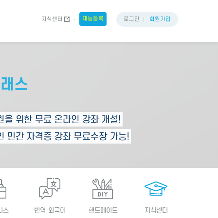
재능등록
지식센터
로그인
회원가입
니스
번역·외국어
핸드메이드
지식센터