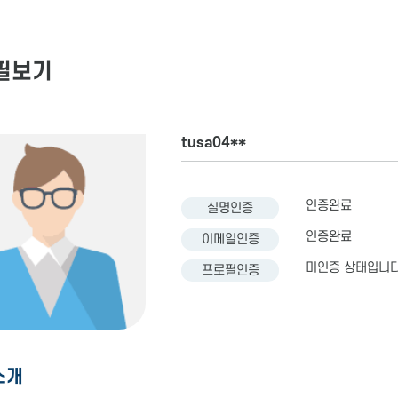
필보기
tusa04**
인증완료
실명인증
인증완료
이메일인증
미인증 상태입니다
프로필인증
소개