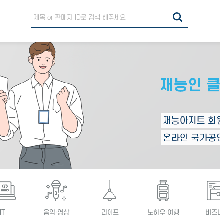
IT
음악·영상
라이프
노하우·여행
비즈