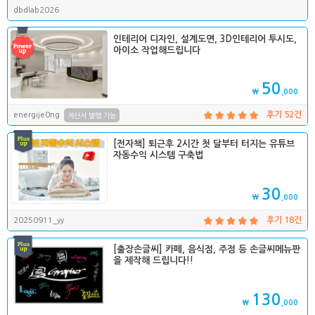
dbdlab2026
인테리어 디자인, 설계도면, 3D인테리어 투시도,
아이소 작업해드립니다
50
₩
,000
energije0ng
후기 52건
계산서 발행 가능
[전자책] 퇴근후 2시간 첫 달부터 터지는 유튜브
자동수익 시스템 구축법
30
₩
,000
20250911_yy
후기 18건
[출장손글씨] 카페, 음식점, 주점 등 손글씨메뉴판
을 제작해 드립니다!!
130
₩
,000