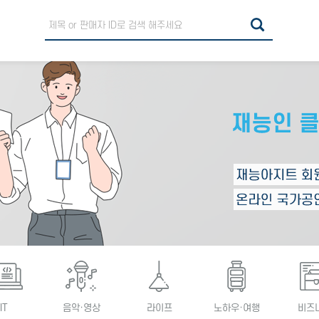
IT
음악·영상
라이프
노하우·여행
비즈