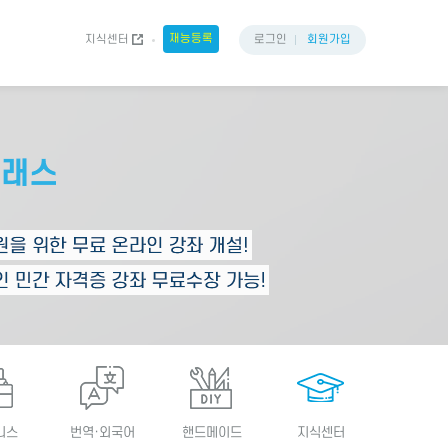
재능등록
지식센터
로그인
회원가입
니스
번역·외국어
핸드메이드
지식센터