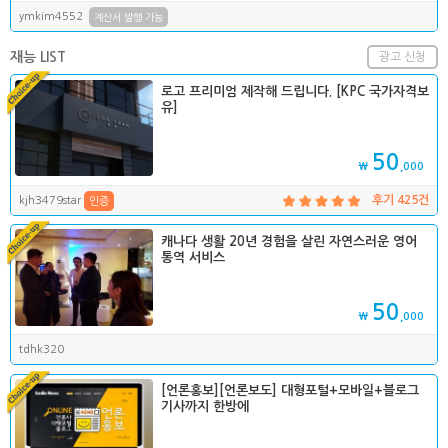
ymkim4552
계산서 발행 가능
재능 LIST
광고 신청
로고 프리미엄 제작해 드립니다. [KPC 국가자격보
유]
50
₩
,000
kjh3479star
후기 425건
인증
캐나다 생활 20년 경험을 살린 자연스러운 영어
통역 서비스
50
₩
,000
tdhk320
[언론홍보][언론보도] 대형포털+모바일+블로그
기사까지 한방에