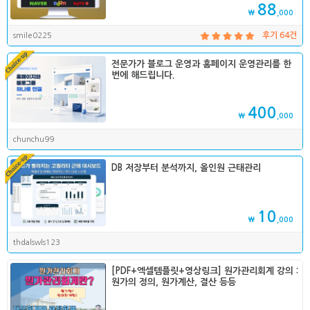
88
₩
,000
smile0225
후기 64건
전문가가 블로그 운영과 홈페이지 운영관리를 한
번에 해드립니다.
400
₩
,000
chunchu99
DB 저장부터 분석까지, 올인원 근태관리
10
₩
,000
thdalswls123
[PDF+엑셀템플릿+영상링크] 원가관리회계 강의 :
원가의 정의, 원가계산, 결산 등등