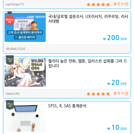
nachoigo75
후기 31건
국내/글로벌 설문조사, UX리서치, 리쿠르팅, 리서
치대행
200
₩
,000
dbdlab2026
퀄리티 높은 만화, 웹툰, 일러스트 삽화를 그려 드
립니다
20
₩
,000
haken45
후기 11건
SPSS, R, SAS 통계분석
10
₩
,000