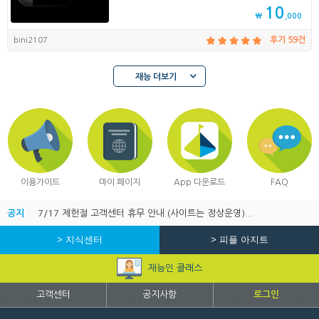
10
₩
,000
bini2107
후기 59건
재능 더보기
이용가이드
마이 페이지
App 다운로드
FAQ
공지
7/17 제헌절 고객센터 휴무 안내 (사이트는 정상운영)...
> 지식센터
> 피플 아지트
재능인 클래스
고객센터
공지사항
로그인