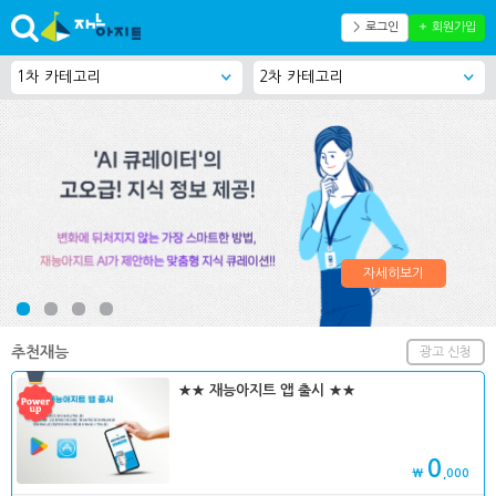
＞ 로그인
＋ 회원가입
자세히보기
추천재능
광고 신청
★★ 재능아지트 앱 출시 ★★
0
₩
,000