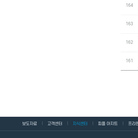
164
163
162
161
보도자료
고객센터
지식센터
피플 아지트
프리