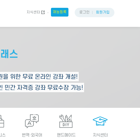
재능등록
지식센터
로그인
회원가입
니스
번역·외국어
핸드메이드
지식센터