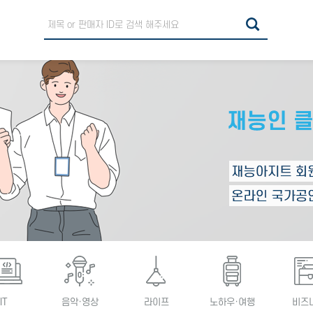
IT
음악·영상
라이프
노하우·여행
비즈