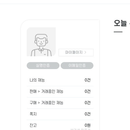
오늘 
마이페이지
실명인증
이메일인증
나의 재능
0건
판매 > 거래중인 재능
0건
구매 > 거래중인 재능
0건
쪽지
0건
잔고
0원