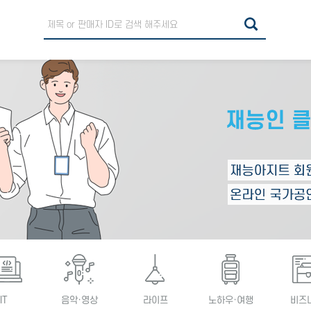
IT
음악·영상
라이프
노하우·여행
비즈