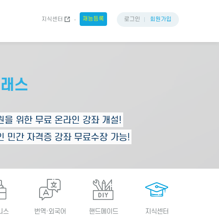
재능등록
지식센터
로그인
회원가입
니스
번역·외국어
핸드메이드
지식센터