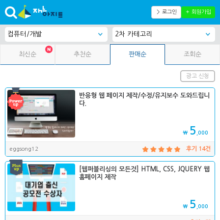
＞ 로그인
＋ 회원가입
최신순
추천순
판매순
조회순
광고 신청
반응형 웹 페이지 제작/수정/유지보수 도와드립니
다.
5
₩
,000
eggsong12
후기 14건
[웹퍼블리싱의 모든것] HTML, CSS, JQUERY 웹
홈페이지 제작
5
₩
,000