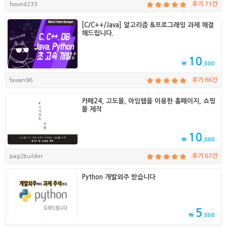
hound233
후기 71건
[C/C++/Java] 알고리즘 &프로그래밍 과제 해결
해드립니다.
10
₩
,000
favian96
후기 66건
카페24, 고도몰, 아임웹을 이용한 홈페이지, 쇼핑
몰 제작
10
₩
,000
pag2builder
후기 67건
Python 개발외주 받습니다
5
₩
,000