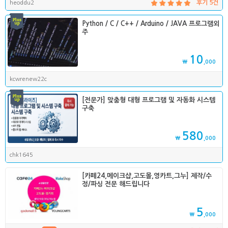
heoddu2
후기 5건
Python / C / C++ / Arduino / JAVA 프로그램외
주
10
₩
,000
kcwrenew22c
[전문가] 맞춤형 대형 프로그램 및 자동화 시스템
구축
580
₩
,000
chk1645
[카페24,메이크샵,고도몰,영카트,그누] 제작/수
정/파싱 전문 해드립니다
5
₩
,000