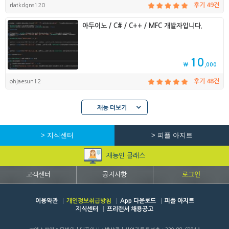
rlatkdgns120
후기 49건
아두이노 / C# / C++ / MFC 개발자입니다.
10
₩
,000
ohjaesun12
후기 48건
재능 더보기
> 지식센터
> 피플 아지트
재능인 클래스
고객센터
공지사항
로그인
이용약관
개인정보취급방침
App 다운로드
피플 아지트
지식센터
프리랜서 채용공고