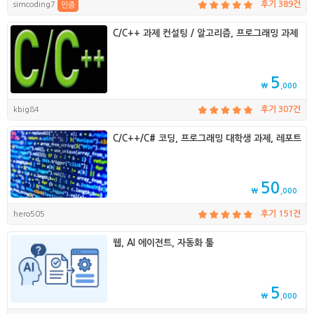
simcoding7
후기 389건
인증
C/C++ 과제 컨설팅 / 알고리즘, 프로그래밍 과제
5
₩
,000
kbig84
후기 307건
C/C++/C# 코딩, 프로그래밍 대학생 과제, 레포트
50
₩
,000
hero505
후기 151건
웹, AI 에이전트, 자동화 툴
5
₩
,000