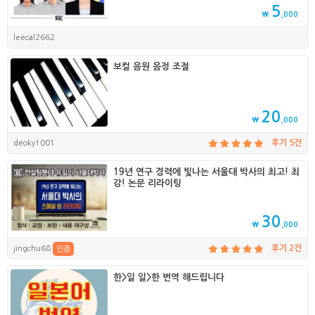
5
₩
,000
leecal2662
보컬 음원 음정 조절
20
₩
,000
deoky1001
후기 5건
19년 연구 경력에 빛나는 서울대 박사의 최고! 최
강! 논문 리라이팅
30
₩
,000
jingchu68
후기 2건
인증
한>일 일>한 번역 해드립니다