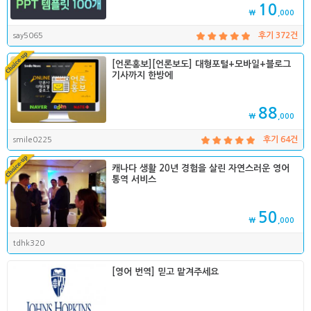
10
₩
,000
say5065
후기 372건
[언론홍보][언론보도] 대형포털+모바일+블로그
기사까지 한방에
88
₩
,000
smile0225
후기 64건
캐나다 생활 20년 경험을 살린 자연스러운 영어
통역 서비스
50
₩
,000
tdhk320
[영어 번역] 믿고 맡겨주세요