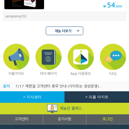
54
₩
,000
yangssong202
재능 더보기
이용가이드
마이 페이지
App 다운로드
FAQ
공지
7/17 제헌절 고객센터 휴무 안내 (사이트는 정상운영)...
> 지식센터
> 피플 아지트
재능인 클래스
고객센터
공지사항
로그인