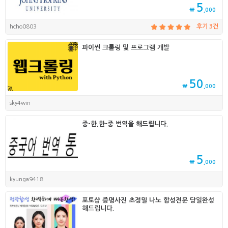
5
₩
,000
hcho0803
후기 3건
파이썬 크롤링 및 프로그램 개발
50
₩
,000
sky4win
중-한,한-중 번역을 해드립니다.
5
₩
,000
kyunga9418
포토샵 증명사진 초정밀 나노 합성전문 당일완성
해드립니다.