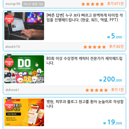
esungc99
후기 671건
계산서 발행 가능
[빠른 답변] 누구 보다 빠르고 완벽하게 타이핑 작
업을 진행해드립니다. (한글, 워드, 엑셀, PPT)
5
₩
,000
alswlck76
후기 82건
80회 이상 수상경력 캐릭터 전문가가 제작해드립
니다.
200
₩
,000
doforest1
후기 1건
병원, 피부과 블로그 원고를 환자 눈높이로 작성합
니다
19
₩
,000