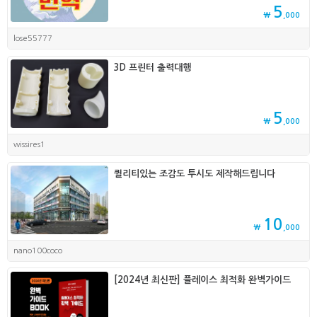
5
₩
,000
lose55777
3D 프린터 출력대행
5
₩
,000
wissires1
퀼리티있는 조감도 투시도 제작해드립니다
10
₩
,000
nano100coco
[2024년 최신판] 플레이스 최적화 완벽가이드