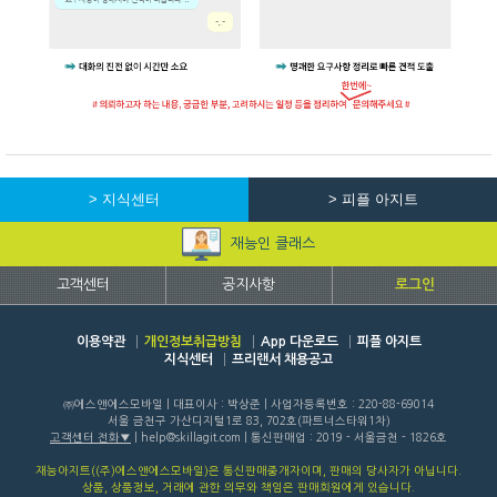
> 지식센터
> 피플 아지트
재능인 클래스
고객센터
공지사항
로그인
이용약관
개인정보취급방침
App 다운로드
피플 아지트
지식센터
프리랜서 채용공고
㈜에스앤에스모바일 | 대표이사 : 박상준 | 사업자등록번호 : 220-88-69014
서울 금천구 가산디지털1로 83, 702호(파트너스타워1차)
고객센터 전화
| help@skillagit.com | 통신판매업 : 2019 - 서울금천 - 1826호
재능아지트((주)에스앤에스모바일)은 통신판매중개자이며, 판매의 당사자가 아닙니다.
상품, 상품정보, 거래에 관한 의무와 책임은 판매회원에게 있습니다.