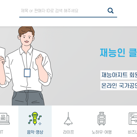
IT
음악·영상
라이프
노하우·여행
비즈