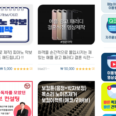
\ 5,000
vinvinyr12
\ 55,000
hehaheha1
로 제작) 피아노 악보
하객을 순간적으로 몰입시키는 재
 해드립니다 !!
밌는 애플 광고 패러디 결혼 식전영
상
\ 5,000
\ 50,000
(
2
)
blue21493
(
2
)