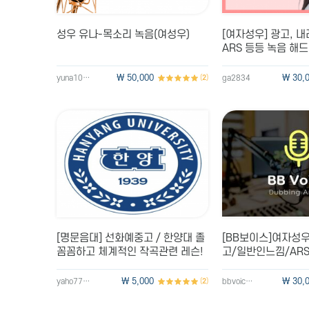
성우 유나-목소리 녹음(여성우)
[여자성우] 광고, 
ARS 등등 녹음 해
\ 50,000
\ 30,
yuna1004
(
2
)
ga2834
[명문음대] 선화예중고 / 한양대 졸
[BB보이스]여자성우
꼼꼼하고 체계적인 작곡관련 레슨!
고/일반인느낌/AR
음
\ 5,000
\ 30,
yaho7755
(
2
)
bbvoice00