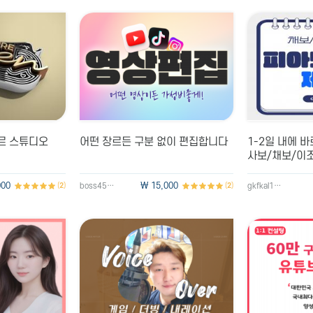
립니다 !
 세팅 / 장비추천 해드립니다
미르 스튜디오
어떤 장르든 구분 없이 편집합니다
1-2일 내에 바
사보/채보/이조
000
\ 15,000
(
2
)
boss4534
(
2
)
gkfkal1017