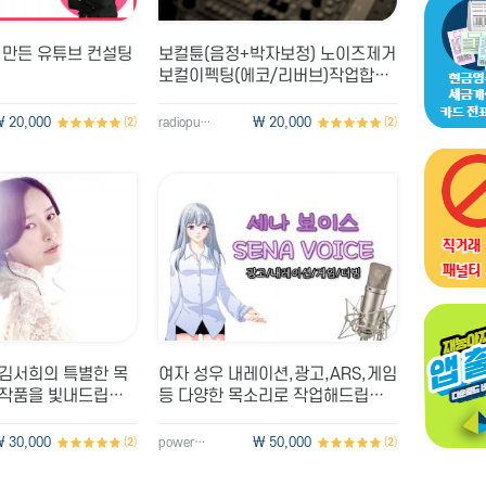
 만든 유튜브 컨설팅
보컬튠(음정+박자보정) 노이즈제거
보컬이펙팅(에코/리버브)작업합니
다
 20,000
\ 20,000
(
2
)
radiopumpz79
(
2
)
 김서희의 특별한 목
여자 성우 내레이션,광고,ARS,게임
 작품을 빛내드립니
등 다양한 목소리로 작업해드립니
다.
 30,000
\ 50,000
(
2
)
power9656
(
2
)