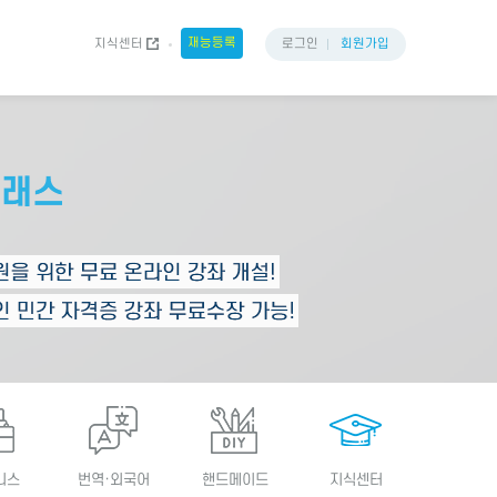
재능등록
지식센터
로그인
회원가입
니스
번역·외국어
핸드메이드
지식센터