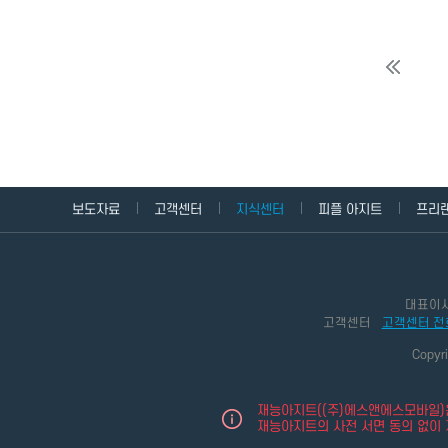
보도자료
고객센터
지식센터
피플 아지트
프리
대표이
고객센터
고객센터 전
Copyr
재능아지트((주)에스앤에스모바일)은
재능아지트의 사전 서면 동의 없이 재