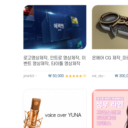
보컬 음 보정 (튜닝) 해드
OBS 방송세팅 / 마이크
로고영상제작, 인트로 영상제작, 이
온에어 CG 제작_
벤트 영상제작, 타이틀 영상제작
\ 50,000
\ 300,
jimin5016
(
3
)
mir_studio12