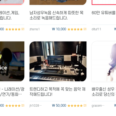
내레이션,게임,
남자성우녹음 신속하게 따뜻한 목
60만 유튜버를
드립니다.
소리로 녹음해드립니다.
000
\ 10,000
\
(
2
)
zhsrns1
(
2
)
dltuf11
 - 나레이션/광
트렌디하고 목적에 꼭 맞는 음악 제
배우출신 성우
S/연기/동화녹
작해드립니다!
소리로 당신의
다!
000
\ 50,000
\
(
2
)
jh102805
(
2
)
gracemimi0