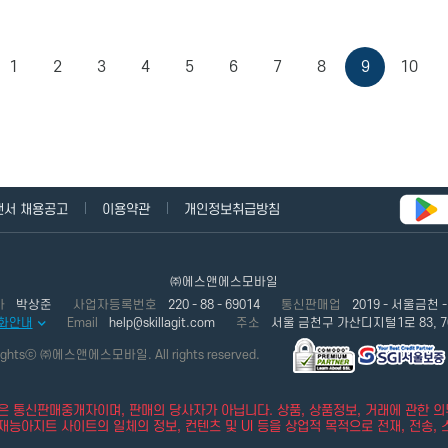
1
2
3
4
5
6
7
8
9
10
랜서 채용공고
이용약관
개인정보취급방침
㈜에스앤에스모바일
사
박상준
사업자등록번호
220 - 88 - 69014
통신판매업
2019 - 서울금천 -
화안내
Email
help@skillagit.com
주소
서울 금천구 가산디지털1로 83, 
ightsⓒ ㈜에스앤에스모바일. All rights reserved.
 통신판매중개자이며, 판매의 당사자가 아닙니다. 상품, 상품정보, 거래에 관한 
능아지트 사이트의 일체의 정보, 컨텐츠 및 UI 등을 상업적 목적으로 전재, 전송, 