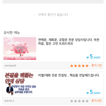
- 구매자 평가가 없습니다 -
유사한 재능
연애운, 재회운, 궁합운 전문 상담사입니다. 아픈
마음, 힘든 고민 도와드려요
5
₩
,0000
romtaro6
후기 1건
이별/재회 전문 컨설팅 , 핵심을 전달해드립니다.
5
₩
,0000
krkr012
후기 0건