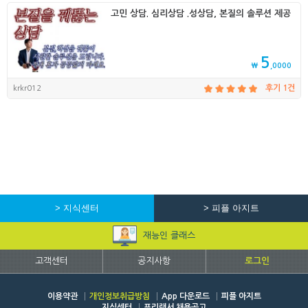
고민 상담. 심리상담 .성상담, 본질의 솔루션 제공
5
₩
,0000
krkr012
후기 1건
> 지식센터
> 피플 아지트
재능인 클래스
고객센터
공지사항
로그인
이용약관
개인정보취급방침
App 다운로드
피플 아지트
지식센터
프리랜서 채용공고