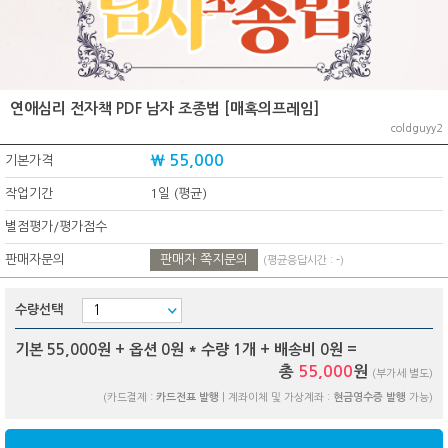
연애심리 전자책 PDF 남자 조종법 [매혹의프레임]
coldguyy2
₩ 55,000
기본가격
작업기간
1일 (평균)
별점평가/평가점수
판매자문의
판매자 쪽지문의
(평균응답시간 :
-
)
수량선택
기본 55,000원 + 옵션
0
원 * 수량
1
개 + 배송비
0
원 =
총
55,000
원
(부가세 별도)
(카드결제 :
카드전표 발행
| 계좌이체 및 가상계좌 :
현금영수증 발행
가능)