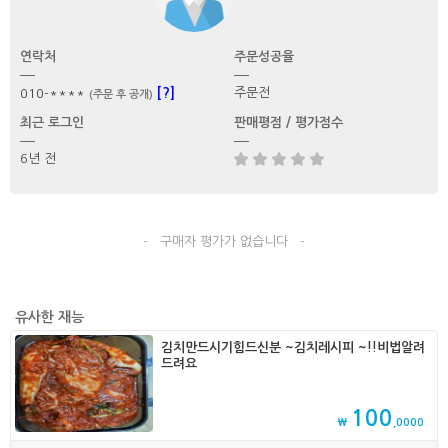
연락처
주문성공율
[?]
주문전
010-****
(주문 후 공개)
최근 로그인
판매평점 / 평가점수
6년 전
- 구매자 평가가 없습니다 -
유사한 재능
김치만드시기힘드신분 ~김치레시피 ~!!비법알려
드려요
100
₩
,0000