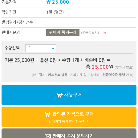
₩ 25,000
기본가격
작업기간
1일 (평균)
별점평가/평가점수
판매자문의
판매자 쪽지문의
(평균응답시간 :
-
)
수량선택
기본 25,000원 + 옵션
0
원 * 수량
1
개 + 배송비
0
원 =
총
25,000
원
(부가세 별도)
(카드결제 :
카드전표 발행
| 계좌이체 및 가상계좌 :
현금영수증 발행
가능)
재능구매
합의된 가격으로 구매
(판매자와 쪽지협의 후 구매 시)
판매자 쪽지 문의하기