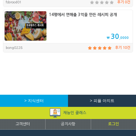
fsbrood01
후기 0건
14평에서 연매출 3억을 만든 레시피 공개
30
₩
,0000
bong0228
후기 10건
> 지식센터
> 피플 아지트
재능인 클래스
고객센터
공지사항
로그인