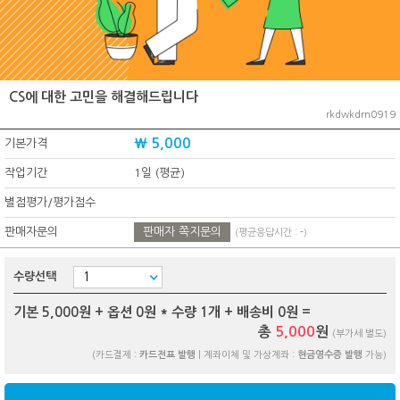
CS에 대한 고민을 해결해드립니다
rkdwkdrn0919
₩ 5,000
기본가격
작업기간
1일 (평균)
별점평가/평가점수
판매자문의
판매자 쪽지문의
(평균응답시간 :
-
)
수량선택
기본 5,000원 + 옵션
0
원 * 수량
1
개 + 배송비
0
원 =
총
5,000
원
(부가세 별도)
(카드결제 :
카드전표 발행
| 계좌이체 및 가상계좌 :
현금영수증 발행
가능)