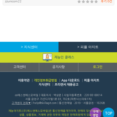
zzunicorn22
후기 0건
> 지식센터
> 피플 아지트
재능인 클래스
고객센터
공지사항
로그인
이용약관
개인정보취급방침
App 다운로드
피플 아지트
지식센터
프리랜서 채용공고
㈜에스앤에스모바일 | 대표이사 : 박상준 | 사업자등록번호 : 220-88-69014
서울 금천구 가산디지털1로 83, 702호(파트너스타워1차)
고객센터 전화
| help@skillagit.com | 통신판매업 : 2019 - 서울금천 - 1826호
재능아지트((주)에스앤에스모바일)은 통신판매중개자이며, 판매의 당사자가 아닙니다.
구매
TOP
상품, 상품정보, 거래에 관한 의무와 책임은 판매회원에게 있습니다.
방법