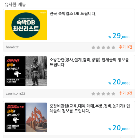
유사한 재능
전국 숙박업소 DB 드립니다.
29
₩
,0000
handc01
후기 0건
소방관련(공사,설계,감리,방염) 업체들의 정보를
드립니다
20
₩
,0000
zzunicorn22
후기 0건
중장비관련(교육,대여,매매,부품,정비,농기계) 업
체들의 정보를 드립니다.
20
₩
,0000