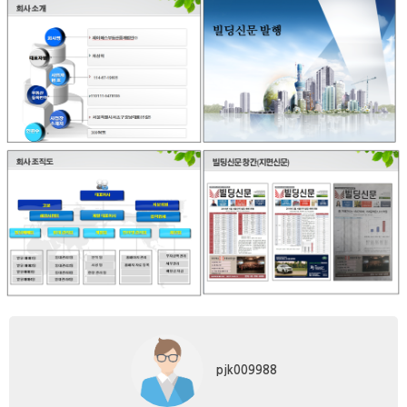
pjk009988