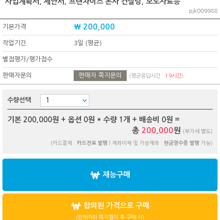
사업계획서, 제안서, 프랜차이즈 본사 컨설팅, 보도자료등
pjk009988
₩ 200,000
기본가격
작업기간
3일 (평균)
별점평가/평가점수
판매자문의
판매자 쪽지문의
(평균응답시간 :
19시간
)
수량선택
기본 200,000원 + 옵션
0
원 * 수량
1
개 + 배송비
0
원 =
총
200,000
원
(부가세 별도)
(카드결제 :
카드전표 발행
| 계좌이체 및 가상계좌 :
현금영수증 발행
가능)
재능구매
합의된 가격으로 구매
(판매자와 쪽지협의 후 구매 시)