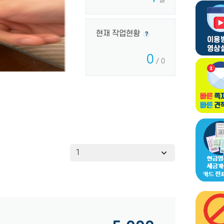
현재 작업현황
?
0
/ 0
1