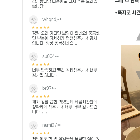
구매 후 연락
감사합니당 다음에도 다시 주문 드리겠
습니당
*쪽지로 시
whqndj**
정말 오래 기다린 보람이 있네요! 궁금했
던 부분에 자세하게 답변해주셔서 감사
합니다. 항상 행복하세요...
su004**
너무 만족하고 빨리 작업해주셔서 너무
감사했습니다~
br07**
제가 정말 급한 거였는데 빠른시간안에
정확하게 해주셔서 너무 너무 감사드립
니다 ㅜㅜ...
nami97**
저번에도 한 번 작업물을 부탁한 적이 있