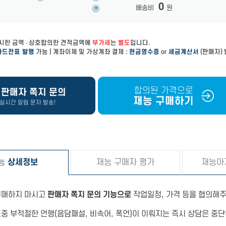
0
배송비
원
+
시한 금액 ∙ 상호합의한 견적금액에
부가세
는
별도
입니다.
카드전표 발행
가능 | 계좌이체 및 가상계좌 결제 :
현금영수증
or
세금계산서
(판매자)
합의된 가격으로
판매자 쪽지 문의
재능 구매하기
실시간 알림 문자 발송!
능
상세정보
재능 구매자 평가
재능아
 구매하지 마시고
판매자 쪽지 문의 기능으로
작업일정, 가격 등을 협의해주
도중 부적절한 언행(음담패설, 비속어, 폭언)이 이뤄지는 즉시 상담은 중