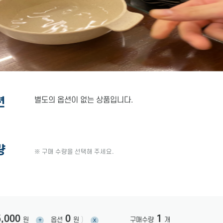
션
별도의 옵션이 없는 상품입니다.
량
※ 구매 수량을 선택해 주세요.
5,000
0
1
원
옵션
원
)
구매수량
개
+
x