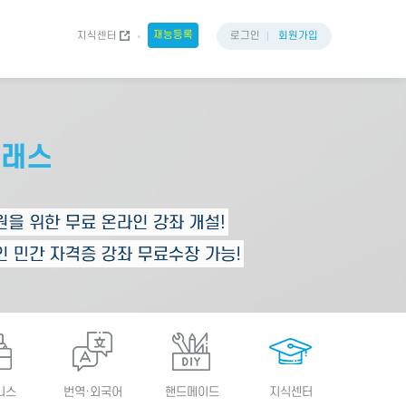
재능등록
지식센터
로그인
회원가입
니스
번역·외국어
핸드메이드
지식센터