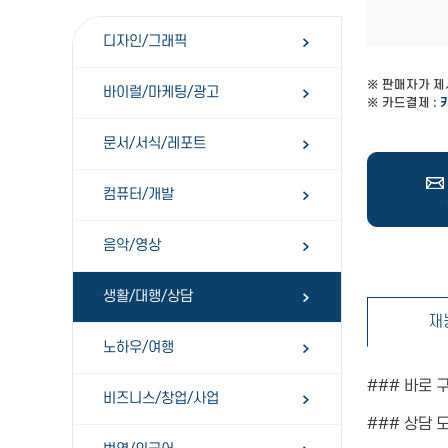
디자인/그래픽
※ 판매자가 제
바이럴/마케팅/광고
※ 카드결제 :
문서/서식/레포트
컴퓨터/개발
음악/영상
생활/대행/상담
재
노하우/여행
### 바로
비즈니스/창업/사업
### 상담 