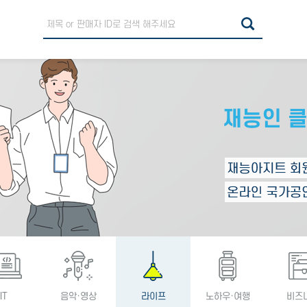
IT
음악·영상
라이프
노하우·여행
비즈