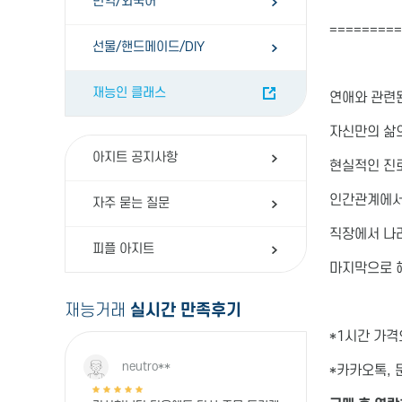
번역/외국어
=========
선물/핸드메이드/DIY
재능인 클래스
연애와 관련
자신만의 삶의
아지트 공지사항
현실적인 진로
인간관계에서 
자주 묻는 질문
직장에서 나
피플 아지트
마지막으로 
재능거래
실시간 만족후기
*1시간 가
neutro**
*카카오톡, 