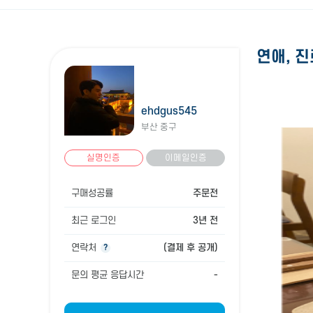
연애, 진
ehdgus545
부산 중구
실명인증
이메일인증
구매성공률
주문전
최근 로그인
3년 전
연락처
(결제 후 공개)
?
문의 평균 응답시간
-