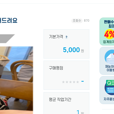
 해드려요
조회수
870
기본가격
?
5,000
원
구매평점
-
평균 작업기간
1
일