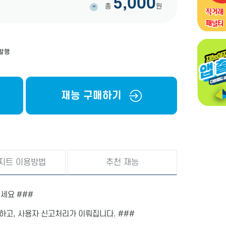
5,000
총
원
=
 발행
재능 구매하기
지트 이용방법
추천 재능
세요 ###
단하고, 사용자 신고처리가 이뤄집니다. ###