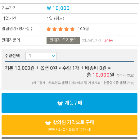
₩ 10,000
기본가격
작업기간
1일 (평균)
별점평가/평가점수
100점
판매자문의
판매자 쪽지문의
(평균응답시간 :
24분
)
수량선택
기본 10,000원 + 옵션
0
원 * 수량
1
개 + 배송비
0
원 =
총
10,000
원
(부가세 별도)
(카드결제 :
카드전표 발행
| 계좌이체 및 가상계좌 :
현금영수증 발행
가능)
재능구매
합의된 가격으로 구매
(판매자와 쪽지협의 후 구매 시)