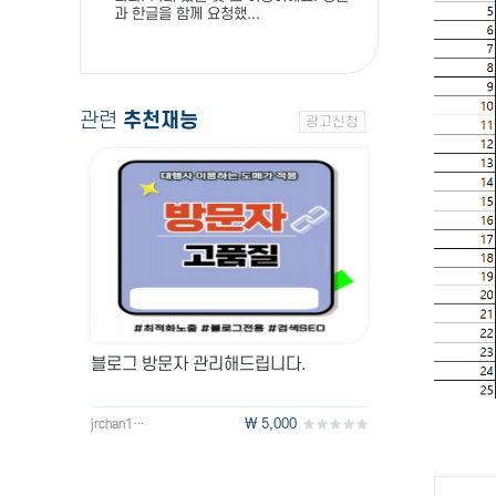
과 한글을 함께 요청했...
관련
추천재능
광고신청
블로그 방문자 관리해드립니다.
\ 5,000
jrchan127