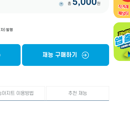
5,000
총
원
=
자) 발행
재능 구매하기
능아지트 이용방법
추천 재능