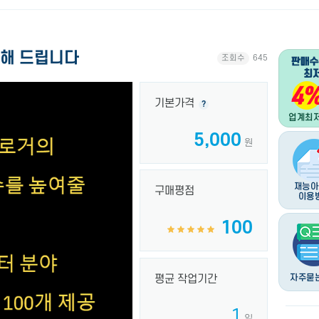
공해 드립니다
조회수
645
기본가격
?
5,000
원
구매평점
100
평균 작업기간
1
일