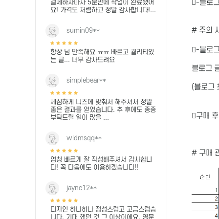
-블로그
결제하자마자 5분만에 작업이 완료됐어
요! 가격도 저렴하고 정말 감사합니다!...
# 주의 
sumin09**
-블로
항상 넘 만족해요 ㅠㅠ 빠르고 퀄리티있
는 글... 너무 감사드려요
블로그 
simplebear**
(블로그 
세심하게 니즈에 맞춰서 해주셔서 정말
좋은 결과를 얻었습니다. 추 후에도 종종
구매 후
부탁드릴 일이 많을 ...
wldmsqq**
# 구매
엄청 빠르게 잘 작성해주셔서 감사합니
다! 꼭 다음에도 이용하겠습니다!!
jayne12**
디자인 하나하나 정성스럽고 고급스럽습
니다. 기대 했던 것 그 이상이에요. 영문