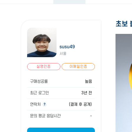
초보 
susu49
서울
실명인증
이메일인증
구매성공률
높음
최근 로그인
3년 전
연락처
(결제 후 공개)
?
문의 평균 응답시간
-