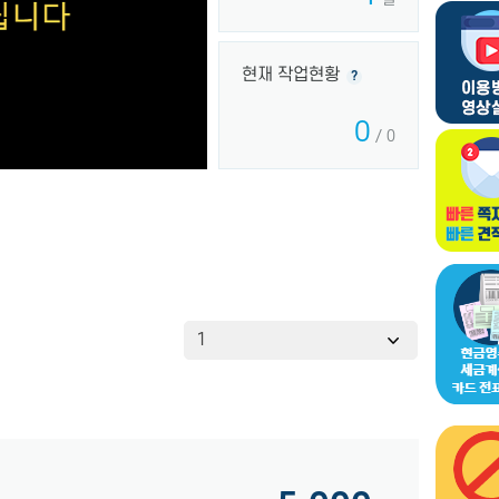
현재 작업현황
?
0
/ 0
1