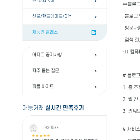
번역/외국어
**블로
-블로그
선물/핸드메이드/DIY
-방문자
재능인 클래스
-검색 결
-IT 컴
아지트 공지사항
자주 묻는 질문
# 블로그
피플 아지트
1. 총 조
2. 월 
재능거래
실시간 만족후기
3. 키워
ll9305**
# 서비스