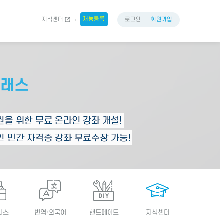
재능등록
지식센터
로그인
회원가입
니스
번역·외국어
핸드메이드
지식센터