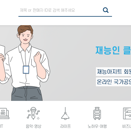
IT
음악·영상
라이프
노하우·여행
비즈