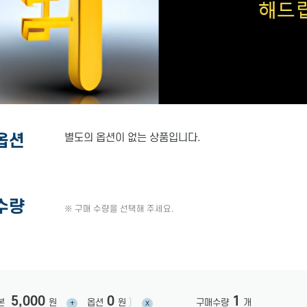
옵션
별도의 옵션이 없는 상품입니다.
수량
※ 구매 수량을 선택해 주세요.
5,000
0
1
본
원
옵션
원
)
구매수량
개
+
x