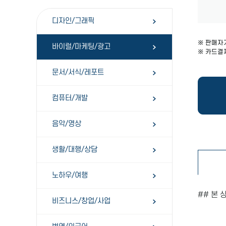
디자인/그래픽
※ 판매자
바이럴/마케팅/광고
※ 카드결제
문서/서식/레포트
컴퓨터/개발
음악/영상
생활/대행/상담
노하우/여행
## 본 
비즈니스/창업/사업