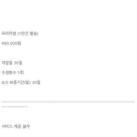
프리미엄 (1만건 발송)
490,000원
작업일 30일
수정횟수 1회
A/S 보증기간(일) 30일
---------------------------------------------------------------------------------------
-----------------
서비스 제공 절차