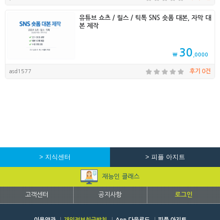
유튜브 쇼츠 / 릴스 / 틱톡 SNS 숏폼 대본, 자막 대
본 제작
30
₩
,0000
asd1577
후기 0건
> 지식센터
> 피플 아지트
재능인 클래스
고객센터
공지사항
로그인
이용약관
개인정보취급방침
App 다운로드
피플 아지트