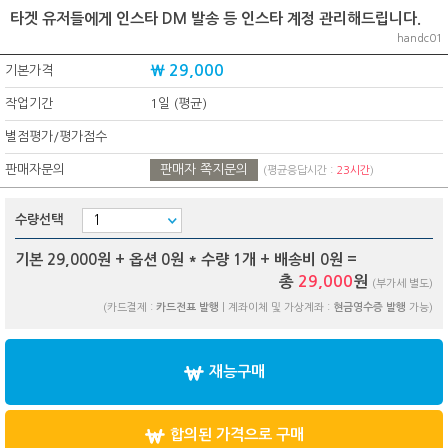
타겟 유저들에게 인스타 DM 발송 등 인스타 계정 관리해드립니다.
handc01
₩ 29,000
기본가격
작업기간
1일 (평균)
별점평가/평가점수
판매자문의
판매자 쪽지문의
(평균응답시간 :
23시간
)
수량선택
기본 29,000원 + 옵션
0
원 * 수량
1
개 + 배송비
0
원 =
총
29,000
원
(부가세 별도)
(카드결제 :
카드전표 발행
| 계좌이체 및 가상계좌 :
현금영수증 발행
가능)
재능구매
합의된 가격으로 구매