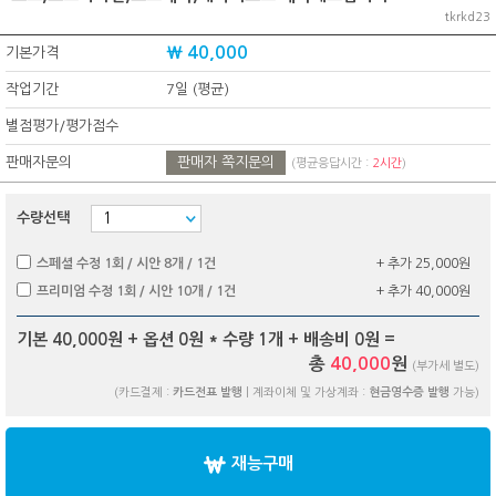
tkrkd23
₩ 40,000
기본가격
작업기간
7일 (평균)
별점평가/평가점수
판매자문의
판매자 쪽지문의
(평균응답시간 :
2시간
)
수량선택
스페셜 수정 1회 / 시안 8개 / 1건
+ 추가 25,000원
프리미엄 수정 1회 / 시안 10개 / 1건
+ 추가 40,000원
기본 40,000원 + 옵션
0
원 * 수량
1
개 + 배송비
0
원 =
총
40,000
원
(부가세 별도)
(카드결제 :
카드전표 발행
| 계좌이체 및 가상계좌 :
현금영수증 발행
가능)
재능구매