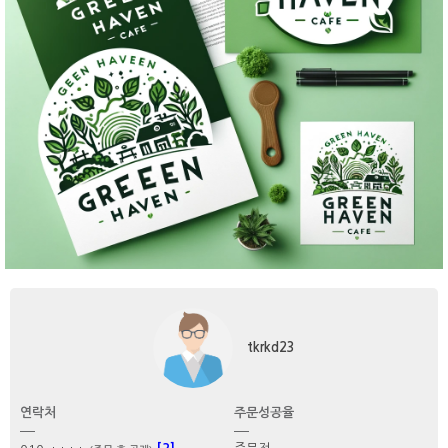
tkrkd23
연락처
주문성공율