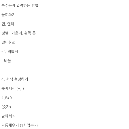
특수문자 입력하는 방법
들여쓰기
탭, 엔터
정렬 : 가운데, 왼쪽 등
절대참조
- 누적합계
- 비율
4. 서식 설정하기
숫자서식 (+, )
#,##0
(숫자)
날짜서식
자동채우기 (1사업부~)