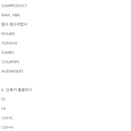
SUMPRODUCT
MAX, MIN
함수 함수마법사
ROUND
TODAY()
SUMIFS
COUNTIFS
AVERAGEIFS
6. 단축키 활용하기
F2
F4
Ctrl+F,
Ctrl+H