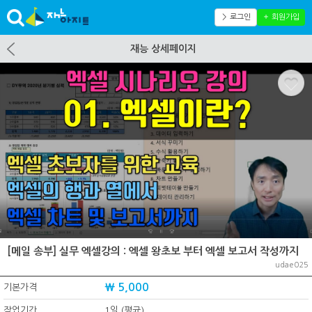
＞ 로그인
＋ 회원가입
재능 상세페이지
[메일 송부] 실무 엑셀강의 : 엑셀 왕초보 부터 엑셀 보고서 작성까지
udae025
₩ 5,000
기본가격
작업기간
1일 (평균)