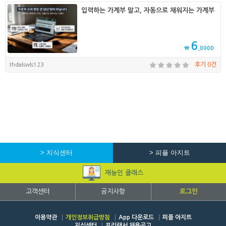
입력하는 가계부 말고, 자동으로 채워지는 가계부
6
₩
,0000
thdalswls123
후기 0건
> 지식센터
> 피플 아지트
재능인 클래스
고객센터
공지사항
로그인
이용약관
개인정보취급방침
App 다운로드
피플 아지트
지식센터
프리랜서 채용공고