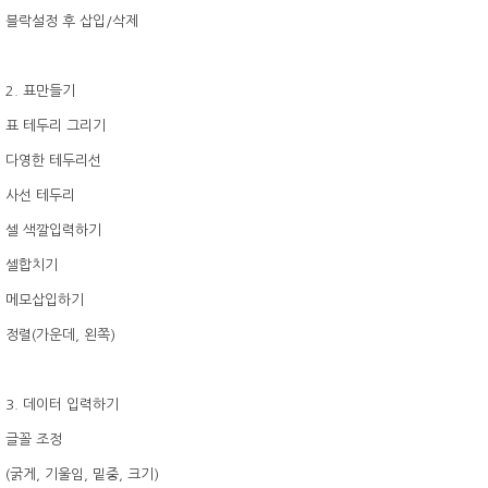
블락설정 후 삽입/삭제
2. 표만들기
표 테두리 그리기
다영한 테두리선
사선 테두리
셀 색깔입력하기
셀합치기
메모삽입하기
정렬(가운데, 왼쪽)
3. 데이터 입력하기
글꼴 조정
(굵게, 기울임, 밑중, 크기)