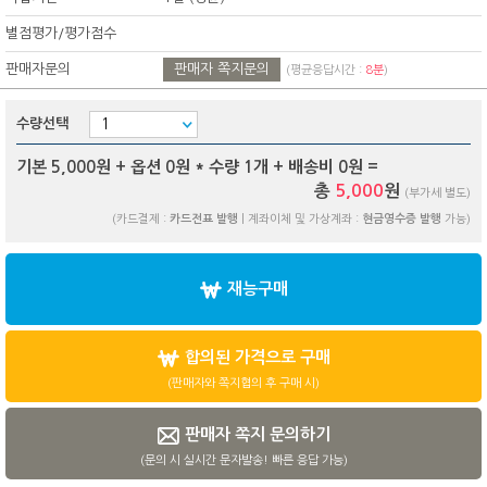
별점평가/평가점수
판매자문의
판매자 쪽지문의
(평균응답시간 :
8분
)
수량선택
기본 5,000원 + 옵션
0
원 * 수량
1
개 + 배송비
0
원 =
총
5,000
원
(부가세 별도)
(카드결제 :
카드전표 발행
| 계좌이체 및 가상계좌 :
현금영수증 발행
가능)
재능구매
합의된 가격으로 구매
(판매자와 쪽지협의 후 구매 시)
판매자 쪽지 문의하기
(문의 시 실시간 문자발송! 빠른 응답 가능)