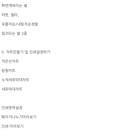
화면에보이는 셀
피벗, 필터,
오름차순/내림차순정렬
참조되는 셀 3종
8. 차트만들기 및 인쇄설정하기
꺽은선차트
원형차트
누적세로막대차트
세로막대차트
인쇄영역설정
페이지나누기미리보기
인쇄 미리보기