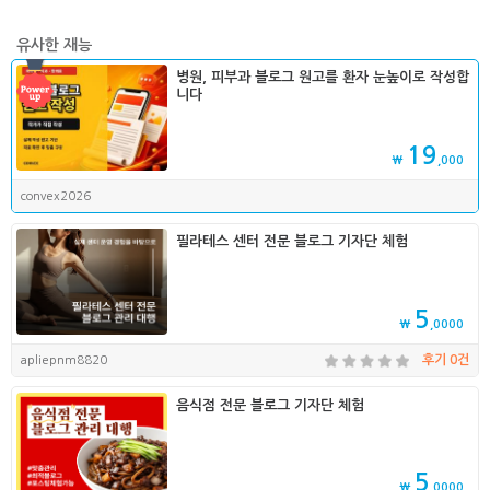
유사한 재능
병원, 피부과 블로그 원고를 환자 눈높이로 작성합
니다
19
₩
,000
convex2026
필라테스 센터 전문 블로그 기자단 체험
5
₩
,0000
apliepnm8820
후기 0건
음식점 전문 블로그 기자단 체험
5
₩
,0000