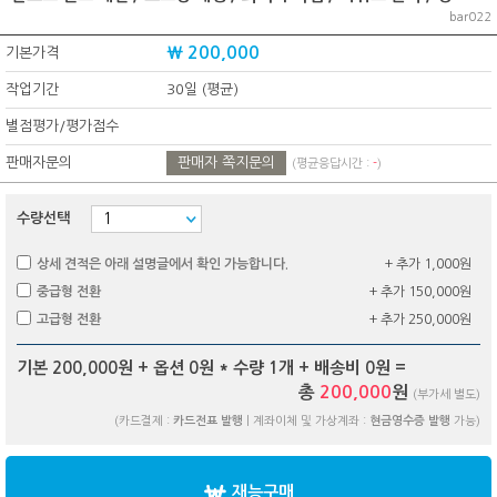
bar022
₩ 200,000
기본가격
작업기간
30일 (평균)
별점평가/평가점수
판매자문의
판매자 쪽지문의
(평균응답시간 :
-
)
수량선택
상세 견적은 아래 설명글에서 확인 가능합니다.
+ 추가 1,000원
중급형 전환
+ 추가 150,000원
고급형 전환
+ 추가 250,000원
기본 200,000원 + 옵션
0
원 * 수량
1
개 + 배송비
0
원 =
총
200,000
원
(부가세 별도)
(카드결제 :
카드전표 발행
| 계좌이체 및 가상계좌 :
현금영수증 발행
가능)
재능구매