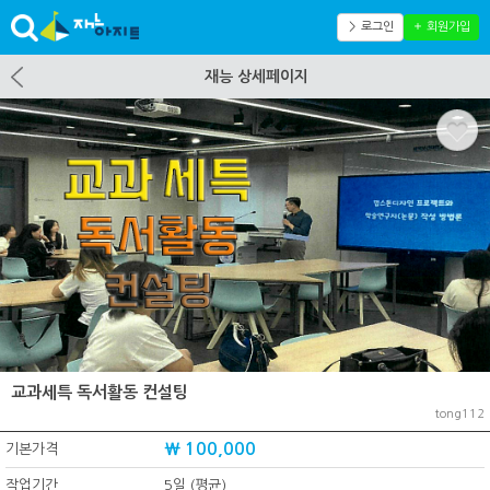
＞ 로그인
＋ 회원가입
재능 상세페이지
교과세특 독서활동 컨설팅
tong112
₩ 100,000
기본가격
작업기간
5일 (평균)