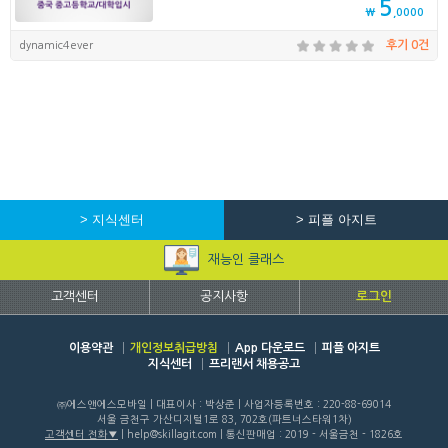
5
₩
,0000
dynamic4ever
후기 0건
> 지식센터
> 피플 아지트
재능인 클래스
고객센터
공지사항
로그인
이용약관
개인정보취급방침
App 다운로드
피플 아지트
지식센터
프리랜서 채용공고
㈜에스앤에스모바일 | 대표이사 : 박상준 | 사업자등록번호 : 220-88-69014
서울 금천구 가산디지털1로 83, 702호(파트너스타워1차)
고객센터 전화
| help@skillagit.com | 통신판매업 : 2019 - 서울금천 - 1826호