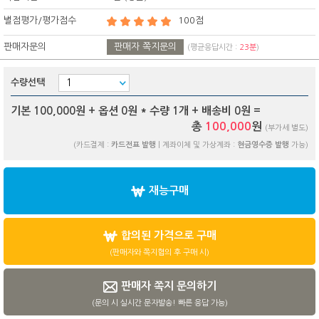
별점평가/평가점수
100점
판매자문의
판매자 쪽지문의
(평균응답시간 :
23분
)
수량선택
기본 100,000원 + 옵션
0
원 * 수량
1
개 + 배송비
0
원 =
총
100,000
원
(부가세 별도)
(카드결제 :
카드전표 발행
| 계좌이체 및 가상계좌 :
현금영수증 발행
가능)
재능구매
합의된 가격으로 구매
(판매자와 쪽지협의 후 구매 시)
판매자 쪽지 문의하기
(문의 시 실시간 문자발송! 빠른 응답 가능)