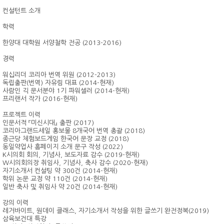
컨설턴트 소개
학력
한양대 대학원 서양철학 전공 (2013-2016)
경력
워십리더 코리아 번역 위원 (2012-2013)
독립출판(번역) 자유림 대표 (2014-현재)
사람인 긱 문서분야 1기 파워셀러 (2014-현재)
프리랜서 작가 (2016-현재)
프로젝트 이력
인문서적 『미신시대』 출판 (2017)
코리아그랜드세일 홍보물 8개국어 번역 총괄 (2018)
종근당 체험보드게임 한국어 문장 교정 (2018)
동일약업사 홈페이지 소개 문구 작성 (2022)
K시의회 회의, 기념사, 보도자료 감수 (2019-현재)
W시의회의장 취임사, 기념사, 축사 감수 (2020-현재)
자기소개서 컨설팅 약 300건 (2014-현재)
학위 논문 교정 약 110건 (2014-현재)
일반 축사 및 취임사 약 20건 (2014-현재)
강의 이력
레거바이트, 원데이 클래스, 자기소개서 작성을 위한 글쓰기 완전정복(2019)
삼육보건대 특강