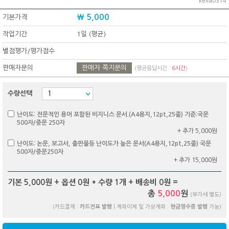
keira0314
₩ 5,000
기본가격
작업기간
1일 (평균)
별점평가/평가점수
판매자문의
판매자 쪽지문의
(평균응답시간 :
6시간
)
수량선택
난이도: 전문적인 용어 포함된 비지니스 문서.(A4용지,12pt,25줄) 기준:국문
500자/중문 250자
+ 추가 5,000원
난이도: 논문, 보고서, 출판물등 난이도가 높은 문서(A4용지,12pt,25줄) 국문
500자/중문250자
+ 추가 15,000원
기본 5,000원 + 옵션
0
원 * 수량
1
개 + 배송비
0
원 =
총
5,000
원
(부가세 별도)
(카드결제 :
카드전표 발행
| 계좌이체 및 가상계좌 :
현금영수증 발행
가능)