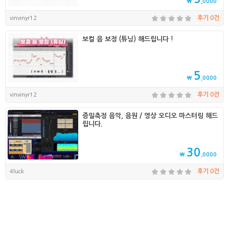
₩
,0000
vinvinyr12
후기 0건
보컬 음 보정 (튜닝) 해드립니다 !
5
₩
,0000
vinvinyr12
후기 0건
증밀측정 음악, 음원 / 영상 오디오 마스터링 해드
립니다.
30
₩
,0000
4luck
후기 0건