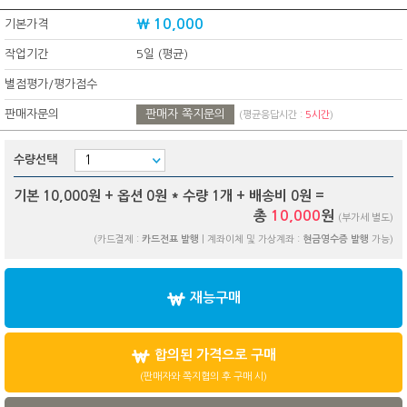
₩ 10,000
기본가격
작업기간
5일 (평균)
별점평가/평가점수
판매자문의
판매자 쪽지문의
(평균응답시간 :
5시간
)
수량선택
기본 10,000원 + 옵션
0
원 * 수량
1
개 + 배송비
0
원 =
총
10,000
원
(부가세 별도)
(카드결제 :
카드전표 발행
| 계좌이체 및 가상계좌 :
현금영수증 발행
가능)
재능구매
합의된 가격으로 구매
(판매자와 쪽지협의 후 구매 시)