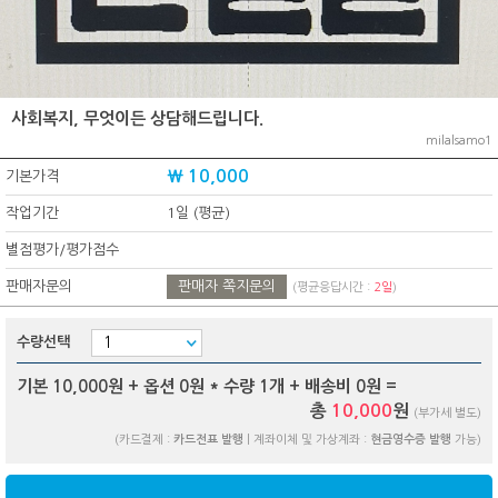
사회복지, 무엇이든 상담해드립니다.
milalsamo1
₩ 10,000
기본가격
작업기간
1일 (평균)
별점평가/평가점수
판매자문의
판매자 쪽지문의
(평균응답시간 :
2일
)
수량선택
기본 10,000원 + 옵션
0
원 * 수량
1
개 + 배송비
0
원 =
총
10,000
원
(부가세 별도)
(카드결제 :
카드전표 발행
| 계좌이체 및 가상계좌 :
현금영수증 발행
가능)