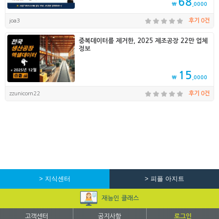
68
₩
,0000
joa3
후기 0건
중복데이터를 제거한, 2025 제조공장 22만 업체
정보
15
₩
,0000
zzunicorn22
후기 0건
> 지식센터
> 피플 아지트
재능인 클래스
고객센터
공지사항
로그인