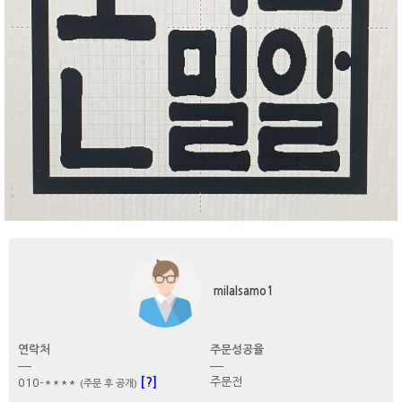
milalsamo1
연락처
주문성공율
[?]
주문전
010-****
(주문 후 공개)