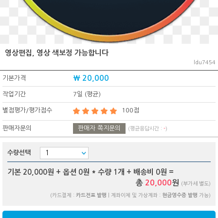
영상편집, 영상 색보정 가능합니다
ldu7454
₩ 20,000
기본가격
작업기간
7일 (평균)
별점평가/평가점수
100점
판매자문의
판매자 쪽지문의
(평균응답시간 :
-
)
수량선택
기본 20,000원 + 옵션
0
원 * 수량
1
개 + 배송비
0
원 =
총
20,000
원
(부가세 별도)
(카드결제 :
카드전표 발행
| 계좌이체 및 가상계좌 :
현금영수증 발행
가능)