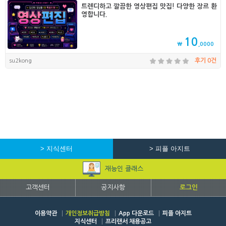
트렌디하고 깔끔한 영상편집 맛집! 다양한 장르 환
영합니다.
10
₩
,0000
su2kong
후기 0건
> 지식센터
> 피플 아지트
재능인 클래스
고객센터
공지사항
로그인
이용약관
개인정보취급방침
App 다운로드
피플 아지트
지식센터
프리랜서 채용공고