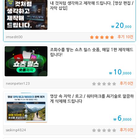
내 것처럼 생각하고 제작해 드립니다. [영상 편집 /
자막 삽입]
20
₩
,000
imsedit00
후기 10건
조회수를 쌓는 쇼츠 릴스 숏폼, 매일 1편 제작해드
립니다!
10
₩
,0000
neonpeter123
후기 0건
영상 속 자막 / 로고 / 워터마크를 AI기술로 깔끔하
게 삭제해 드립니다
6
₩
,0000
sasking4824
후기 0건