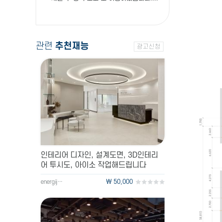
관련
추천재능
광고신청
인테리어 디자인, 설계도면, 3D인테리
어 투시도, 아이소 작업해드립니다
\ 50,000
energije0ng