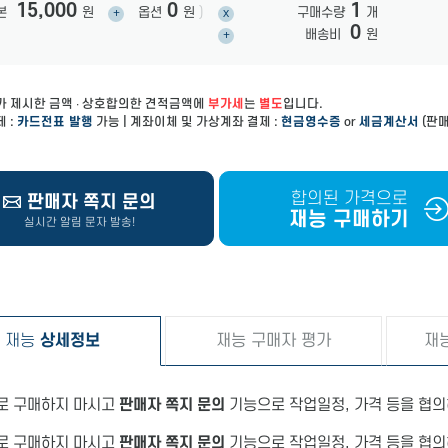
15,000
0
1
본
원
옵션
원
)
구매수량
개
+
x
0
배송비
원
+
가 제시한 금액 ∙ 상호합의한 견적금액에
부가세
는
별도
입니다.
 :
카드전표 발행
가능 | 계좌이체 및 가상계좌 결제 :
현금영수증
or
세금계산서
(판매
합의된 가격으로
판매자 쪽지 문의
재능 구매하기
실시간 알림 문자 발송!
재능
상세정보
재능 구매자 평가
재
바로 구매하지 마시고
판매자 쪽지 문의
기능으로 작업일정, 가격 등을 협의
바로 구매하지 마시고
판매자 쪽지 문의
기능으로 작업일정, 가격 등을 협의