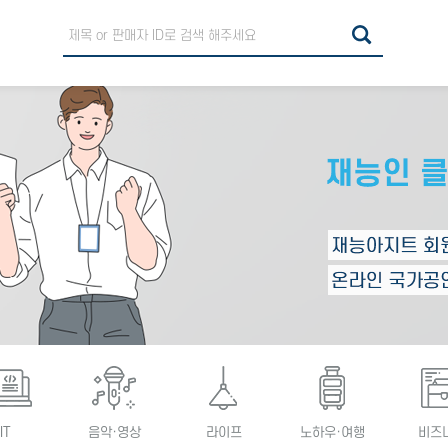
IT
음악·영상
라이프
노하우·여행
비즈