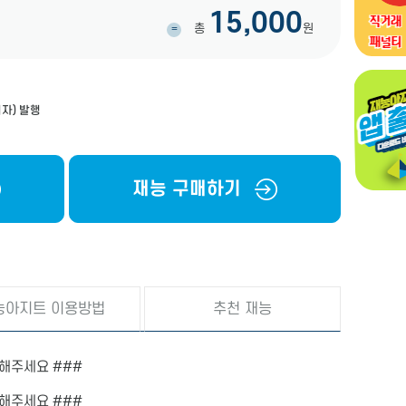
15,000
총
원
=
자) 발행
재능 구매하기
능아지트 이용방법
추천 재능
해주세요 ###
해주세요 ###