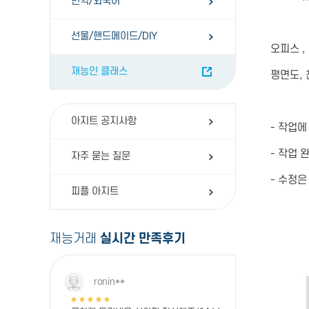
번역/외국어
선물/핸드메이드/DIY
오피스 ,
재능인 클래스
평면도, 
아지트 공지사항
- 작업에
- 작업 
자주 묻는 질문
- 수정은
피플 아지트
재능거래
실시간 만족후기
ronin**