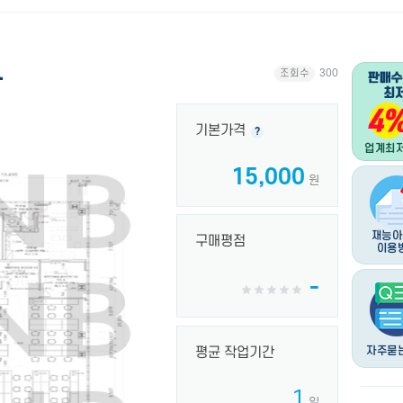
.
조회수
300
기본가격
?
15,000
원
구매평점
-
평균 작업기간
1
일