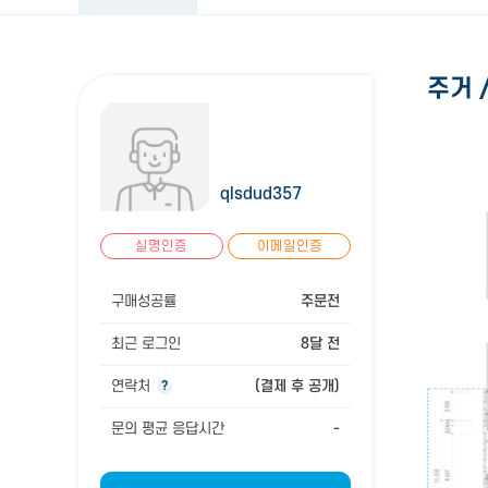
주거 
qlsdud357
실명인증
이메일인증
구매성공률
주문전
최근 로그인
8달 전
연락처
(결제 후 공개)
?
문의 평균 응답시간
-