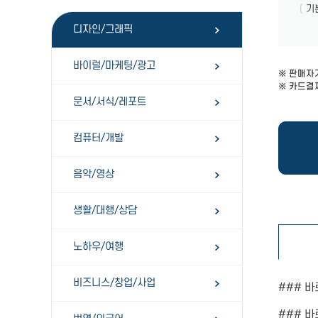
(
기
디자인/그래픽
바이럴/마케팅/광고
※ 판매자
※ 카드결제
문서/서식/레포트
컴퓨터/개발
음악/영상
생활/대행/상담
노하우/여행
비즈니스/창업/사업
### 
### 