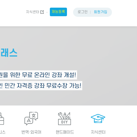
재능등록
지식센터
로그인
회원가입
니스
번역·외국어
핸드메이드
지식센터