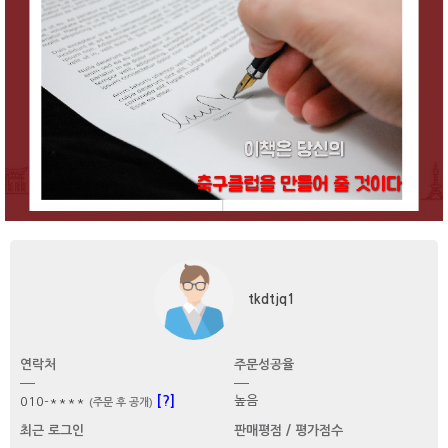
tkdtjq1
연락처
주문성공율
[?]
높음
010-****
(주문 후 공개)
최근 로그인
판매평점 / 평가점수