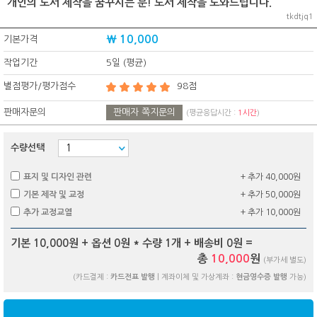
개인의 도서 제작을 꿈꾸시는 분! 도서 제작을 도와드립니다.
tkdtjq1
₩ 10,000
기본가격
작업기간
5일 (평균)
별점평가/평가점수
98점
판매자문의
판매자 쪽지문의
(평균응답시간 :
1시간
)
수량선택
표지 및 디자인 관련
+ 추가 40,000원
기본 제작 및 교정
+ 추가 50,000원
추가 교정교열
+ 추가 10,000원
기본 10,000원 + 옵션
0
원 * 수량
1
개 + 배송비
0
원 =
총
10,000
원
(부가세 별도)
(카드결제 :
카드전표 발행
| 계좌이체 및 가상계좌 :
현금영수증 발행
가능)