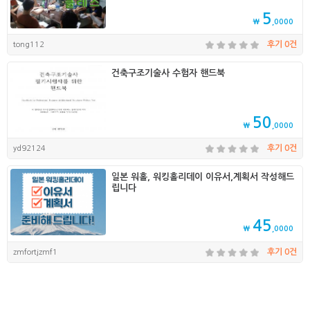
5
₩
,0000
tong112
후기 0건
건축구조기술사 수험자 핸드북
50
₩
,0000
yd92124
후기 0건
일본 워홀, 워킹홀리데이 이유서,계획서 작성해드
립니다
45
₩
,0000
zmfortjzmf1
후기 0건