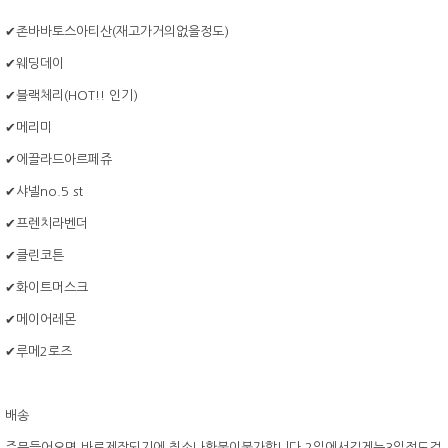
✔존바바토스아티산(재고가거의없을정도)
✔웨딩데이
✔블랙체리(HOT!! 인기)
✔메리미
✔에끌라드아르페쥬
✔샤넬no.5 st
✔프렌치라벤더
✔클린코튼
✔화이트머스크
✔메이어레몬
✔루메2로즈
배송
주문들어오면 바로제작되기에 취소나환불이불가합니다 2일에서길게는3일정도걸