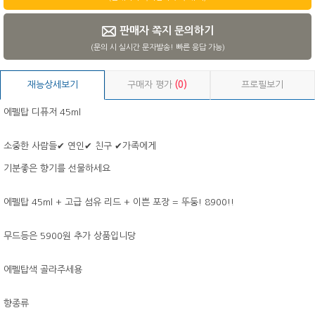
판매자 쪽지 문의하기
(문의 시 실시간 문자발송! 빠른 응답 가능)
재능상세보기
구매자 평가
(0)
프로필보기
에펠탑 디퓨저 45ml
소중한 사람들✔ 연인✔ 친구 ✔가족에게
기분좋은 향기를 선물하세요
에펠탑 45ml + 고급 섬유 리드 + 이쁜 포장 = 뚜둥! 8900!!
무드등은 5900원 추가 상품입니당
에펠탑색 골라주세용
향종류