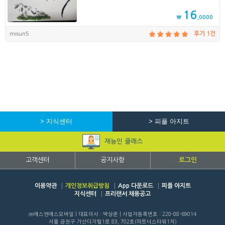
16
₩
,0000
misun5
후기 1건
> 지식센터
> 피플 아지트
재능인 클래스
고객센터
공지사항
로그인
이용약관
개인정보취급방침
App 다운로드
피플 아지트
지식센터
프리랜서 채용공고
㈜에스앤에스모바일 | 대표이사 : 박상준 | 사업자등록번호 : 220-88-69014
서울 금천구 가산디지털1로 83, 702호(파트너스타워1차)