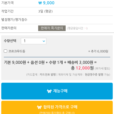
₩ 9,000
기본가격
작업기간
3일 (평균)
별점평가/평가점수
판매자문의
판매자 쪽지문의
(평균응답시간 :
-
)
수량선택
코르크무드등
+ 추가 6,000원
기본 9,000원 + 옵션
0
원 * 수량
1
개 + 배송비
3,000
원 =
총
12,000
원
(부가세 별도)
(카드결제 :
카드전표 발행
| 계좌이체 및 가상계좌 :
현금영수증 발행
가능)
재능구매
합의된 가격으로 구매
(판매자와 쪽지협의 후 구매 시)