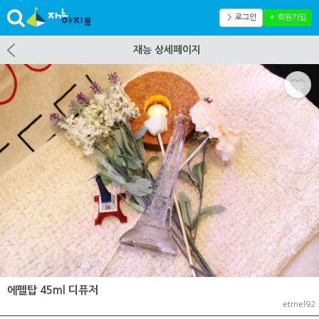
＞ 로그인
＋ 회원가입
재능 상세페이지
에펠탑 45ml 디퓨저
etrnel92