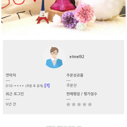
etrnel92
연락처
주문성공율
[?]
주문전
010-****
(주문 후 공개)
최근 로그인
판매평점 / 평가점수
9년 전