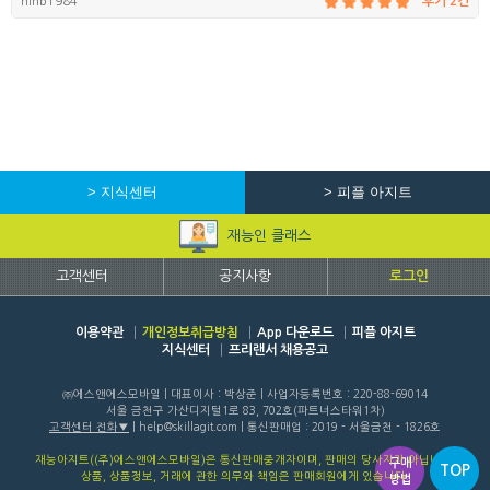
ninb1984
후기 2건
> 지식센터
> 피플 아지트
재능인 클래스
고객센터
공지사항
로그인
이용약관
개인정보취급방침
App 다운로드
피플 아지트
지식센터
프리랜서 채용공고
㈜에스앤에스모바일 | 대표이사 : 박상준 | 사업자등록번호 : 220-88-69014
서울 금천구 가산디지털1로 83, 702호(파트너스타워1차)
고객센터 전화
| help@skillagit.com | 통신판매업 : 2019 - 서울금천 - 1826호
재능아지트((주)에스앤에스모바일)은 통신판매중개자이며, 판매의 당사자가 아닙니다.
구매
TOP
상품, 상품정보, 거래에 관한 의무와 책임은 판매회원에게 있습니다.
방법