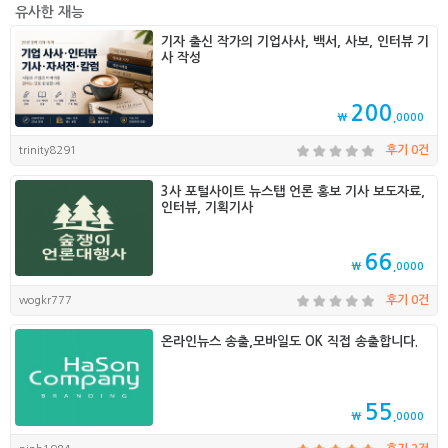
유사한 재능
기자 출신 작가의 기업사사, 백서, 사보, 인터뷰 기
사 작성
200
₩
,0000
trinity8291
후기 0건
3사 포털사이트 뉴스탭 언론 홍보 기사 보도자료,
인터뷰, 기획기사
66
₩
,0000
wogkr777
후기 0건
온라인뉴스 송출,모바일도 OK 직접 송출합니다.
55
₩
,0000