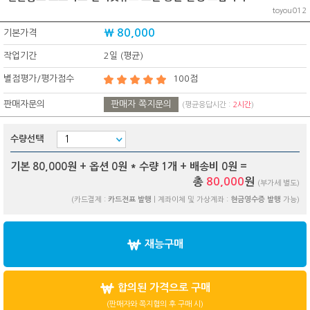
toyou012
₩ 80,000
기본가격
작업기간
2일 (평균)
별점평가/평가점수
100점
판매자문의
판매자 쪽지문의
(평균응답시간 :
2시간
)
수량선택
기본 80,000원 + 옵션
0
원 * 수량
1
개 + 배송비
0
원 =
총
80,000
원
(부가세 별도)
(카드결제 :
카드전표 발행
| 계좌이체 및 가상계좌 :
현금영수증 발행
가능)
재능구매
합의된 가격으로 구매
(판매자와 쪽지협의 후 구매 시)