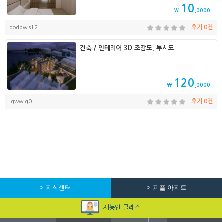
10
₩
,0000
qodpwls12
후기 0건
건축 / 인테리어 3D 조감도, 투시도
120
₩
,0000
lgwwlg0
후기 0건
> 지식센터
> 피플 아지트
재능인 클래스