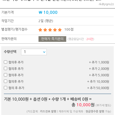
rkdtjrgns2z
₩ 10,000
기본가격
작업기간
2일 (평균)
별점평가/평가점수
100점
판매자문의
판매자 쪽지문의
(평균응답시간 :
2시간
)
수량선택
협의후 추가
+ 추가 1,000원
협의후 추가
+ 추가 2,000원
협의후 추가
+ 추가 5,000원
협의후 추가
+ 추가 10,000원
협의 후 추가
+ 추가 50,000원
기본 10,000원 + 옵션
0
원 * 수량
1
개 + 배송비
0
원 =
총
10,000
원
(부가세 별도)
(카드결제 :
카드전표 발행
| 계좌이체 및 가상계좌 :
현금영수증 발행
가능)