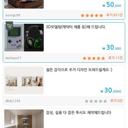
50
₩
,000
esungc99
후기 671건
3D모델링(캐릭터 제품 등)해 드립니다.
30
₩
,000
bkchoco77
후기 11건
젊은 감각으로 주거 디자인 도와드릴게요 :)
30
₩
,0000
dkstj1234
후기 0건
감성, 실용 다 잡은 투시도 제작해드립니다