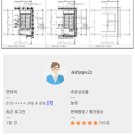
rkdtjrgns2z
연락처
주문성공율
[?]
높음
010-****
(주문 후 공개)
최근 로그인
판매평점 / 평가점수
1달 전
100점