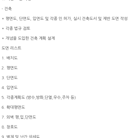
- 건축
* 평면도, 단면도, 입면도 및 각종 인.허가, 실시 건축도서 및 제반 도면 작성
* 각종 법규 검토
* 개념을 도입한 건축 계획 설계
도면 리스트
1. 배치도
2. 평면도
3. 단면도
4. 입면도
5. 각종계획도 (방수,방화,단열,우수,주차 등)
6. 확대평면도
7. 외벽 평,입,단면도
8. 창호도
9. 벽체 및 난간 상세도