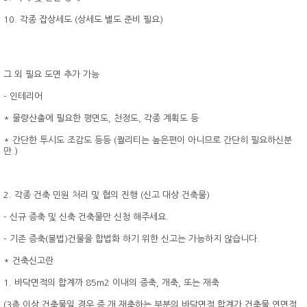
10. 각종 잡상세도 (상세도 별도 준비 필요)
그 외 필요 도면 추가 가능
- 인테리어
* 물량산출에 필요한 평면도, 천정도, 각종 계획도 등
* 간단한 투시도 조감도 등등 (퀄리티는 높은편이 아니므로 간단히 필요하신분
만.)
2. 각종 건축 민원 처리 및 협의 진행 (신고 대상 건축물)
- 신규 증축 및 신축 건축물만 신청 해주세요.
- 기존 증축(불법)건물을 합법화 하기 위한 신고는 가능하지 않습니다.
* 건축신고란
1. 바닥면적의 합계까 85m2 이내의 증축, 개축, 또는 재축
(3층 이상 건축물일 경우 증,개,재축하는 부분의 바닥면적 합계가 건축물 연면적